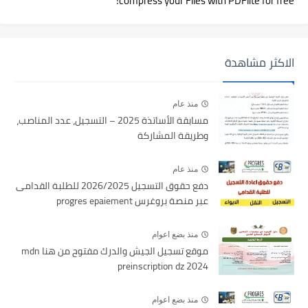
compress your Files with PDFlite for free!
الاكثر مشاهدة
منذ عام
مسابقة الأساتذة 2025 – التسجيل، عدد المناصب،
وطريقة المشاركة
منذ عام
دفع حقوق التسجيل 2026/2025 للطلبة القدامى
عبر منصة بروغرس progres epaiement
منذ بضع اعوام
موقع تسجيل الجيش والدرك مفتوح من هنا mdn
preinscription dz 2024
منذ بضع اعوام