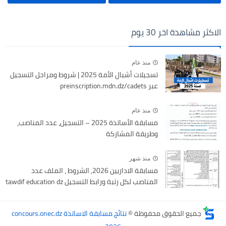
الاكثر مشاهدة اخر 30 يوم
منذ عام
تسجيلات أشبال الأمة 2025 | شروط ومراحل التسجيل
عبر preinscription.mdn.dz/cadets
منذ عام
مسابقة الأساتذة 2025 – التسجيل، عدد المناصب،
وطريقة المشاركة
منذ شهر
مسابقة الاداريين 2026, الشروط ، الملف عدد
المناصب لكل رتبة ورابط التسجيل tawdif education dz
جميع الحقوق محفوظة ©
نتائج مسابقة الاساتذة concours.onec.dz