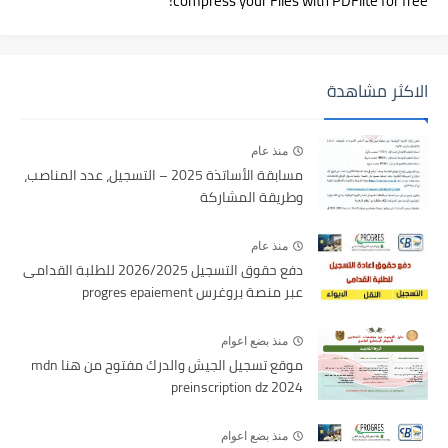
compress your Files with PDFlite for free!
الاكثر مشاهدة
منذ عام
مسابقة الأساتذة 2025 – التسجيل، عدد المناصب،
وطريقة المشاركة
منذ عام
دفع حقوق التسجيل 2026/2025 للطلبة القدامى
عبر منصة بروغرس progres epaiement
منذ بضع اعوام
موقع تسجيل الجيش والدرك مفتوح من هنا mdn
preinscription dz 2024
منذ بضع اعوام