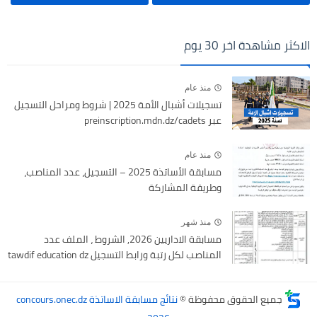
الاكثر مشاهدة اخر 30 يوم
منذ عام
تسجيلات أشبال الأمة 2025 | شروط ومراحل التسجيل
عبر preinscription.mdn.dz/cadets
منذ عام
مسابقة الأساتذة 2025 – التسجيل، عدد المناصب،
وطريقة المشاركة
منذ شهر
مسابقة الاداريين 2026, الشروط ، الملف عدد
المناصب لكل رتبة ورابط التسجيل tawdif education dz
جميع الحقوق محفوظة ©
نتائج مسابقة الاساتذة concours.onec.dz