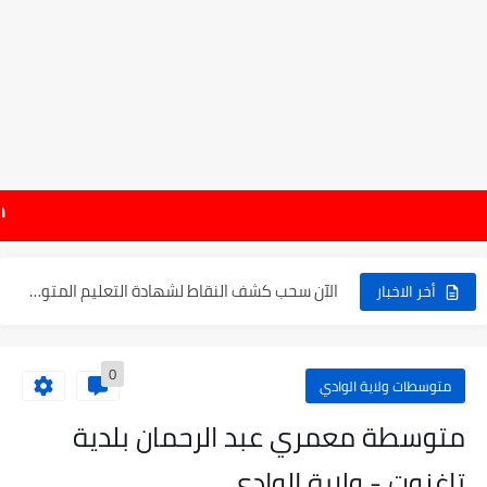
موعد الدخول المدرسي ورزنامة العطل والاختبارات للسنة الدراسية 2025-2026
هام : نتائج شها
الإعلان عن نتائج بكالوريا 2025 في الجزائر يوم 20...
الآن سحب كشف النقاط لشهادة التعليم المتوسط 2025
أخر الاخبار
نتائج التوجيه والقبول إلى السنة الأولى ثانوي 2025 وطريقة الطعن...
0
حساب معدل شهادة التعليم المتوسط بيام 2025
متوسطات ولاية الوادي
رابط كشف نقاط البيام 2025 | releve bem bem.onec.dz
متوسطة معمري عبد الرحمان بلدية
تسجيلات أشبال الأمة 2025 | شروط ومراحل التسجيل عبر...
تاغزوت - ولاية الوادي