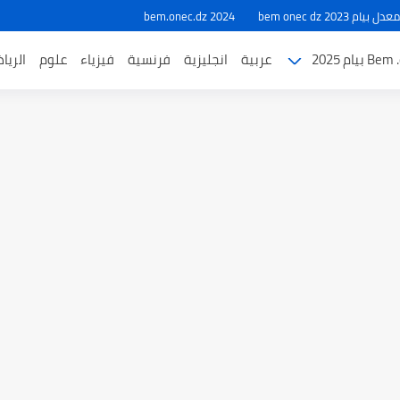
ام 2023 bem onec dz
bem.onec.dz 2024
بيام 2025
عربية
انجليزية
فرنسية
فيزياء
علوم
الريا