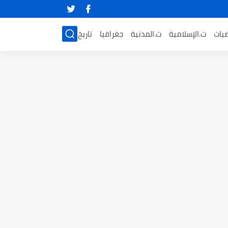
ضيات
ت.الإسلامية
ت.المدنية
جغرافيا
تاريخ