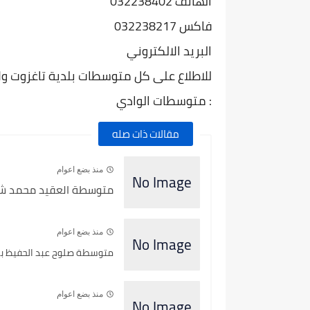
الهاتف 032238402
فاكس 032238217
البريد الالكتروني
للاطلاع على كل متوسطات بلدية تاغزوت ولاية
: متوسطات
الوادي
مقالات ذات صله
منذ بضع اعوام
متوسطة العقيد محمد شعبا
منذ بضع اعوام
متوسطة صلوح عبد الحفيظ بلدي
منذ بضع اعوام