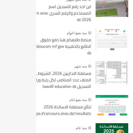
اين اجد رقم التسجيل اسم
المستخدم والرقم السري bem onec
dz 2026
منذ بضع اعوام
منصة طابعكم هنا دفع حقوق
الطابع بالذهبية tabioucom mf gov
dz
منذ شهر
مسابقة الاداريين 2026, الشروط ،
الملف عدد المناصب لكل رتبة ورابط
التسجيل tawdif education dz
منذ بضع ايام
نتائج مسابقة الاساتذة 2026
https://concours.onec.dz/resultats
منذ عام