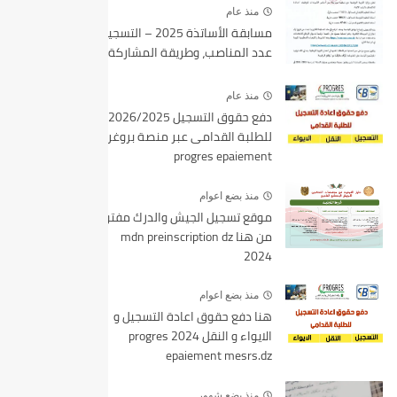
منذ عام
مسابقة الأساتذة 2025 – التسجيل،
عدد المناصب، وطريقة المشاركة
منذ عام
دفع حقوق التسجيل 2026/2025
للطلبة القدامى عبر منصة بروغرس
progres epaiement
منذ بضع اعوام
موقع تسجيل الجيش والدرك مفتوح
من هنا mdn preinscription dz
2024
منذ بضع اعوام
هنا دفع حقوق اعادة التسجيل و
الايواء و النقل 2024 progres
epaiement mesrs.dz
منذ بضع شهور