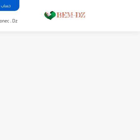
حساب معدل بي
Bem .onec . Dz 