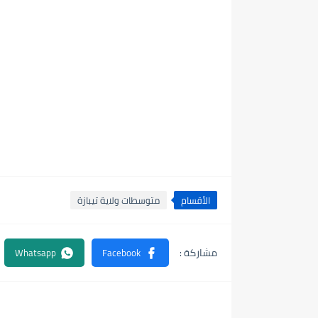
الأقسام
متوسطات ولاية تيبازة