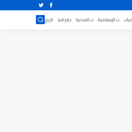
ضيات
ت.الإسلامية
ت.المدنية
جغرافيا
تاريخ