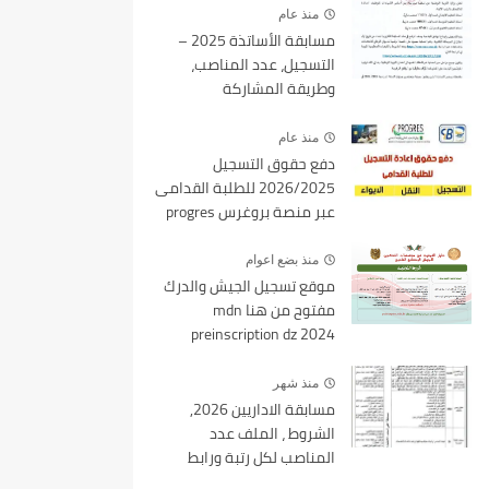
منذ عام
مسابقة الأساتذة 2025 –
التسجيل، عدد المناصب،
وطريقة المشاركة
منذ عام
دفع حقوق التسجيل
2026/2025 للطلبة القدامى
عبر منصة بروغرس progres
epaiement
منذ بضع اعوام
موقع تسجيل الجيش والدرك
مفتوح من هنا mdn
preinscription dz 2024
منذ شهر
مسابقة الاداريين 2026,
الشروط ، الملف عدد
المناصب لكل رتبة ورابط
التسجيل tawdif education dz