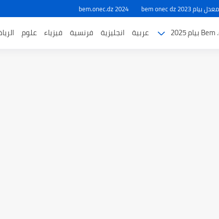
ام 2023 bem onec dz
bem.onec.dz 2024
بيام 2025
عربية
انجليزية
فرنسية
فيزياء
علوم
الريا
طل والاختبارات للسنة الدراسية 2025-2026