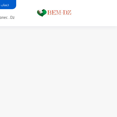
حساب معدل بي
Bem .onec . Dz 
موعد الدخول المدرسي ورزنامة الع