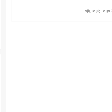
بة - ولاية تيبازة