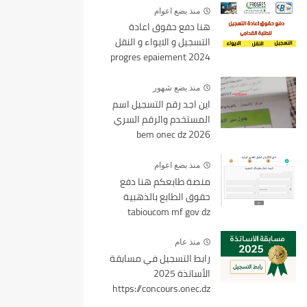
منذ بضع اعوام
هنا دفع حقوق اعادة
التسجيل و الايواء و النقل
2024 progres epaiement
mesrs.dz
منذ بضع شهور
اين اجد رقم التسجيل اسم
المستخدم والرقم السري
bem onec dz 2026
منذ بضع اعوام
منصة طابعكم هنا دفع
حقوق الطابع بالذهبية
tabioucom mf gov dz
منذ عام
رابط التسجيل في مسابقة
الأساتذة 2025
https://concours.onec.dz