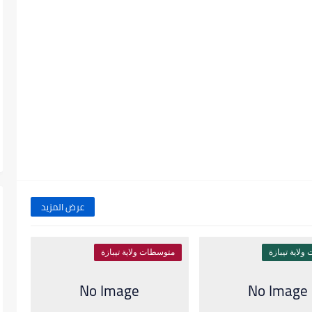
عرض المزيد
لاية تيبازة
متوسطات ولاية تيبازة