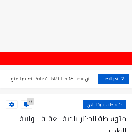
موعد الدخول المدرسي ورزنامة العطل والاختبارات للسنة الدراسية 2025-2026
هام : نتائج شه
الإعلان عن نتائج بكالوريا 2025 في الجزائر يوم 20...
الآن سحب كشف النقاط لشهادة التعليم المتوسط 2025
أخر الاخبار
نتائج التوجيه والقبول إلى السنة الأولى ثانوي 2025 وطريقة الطعن...
0
حساب معدل شهادة التعليم المتوسط بيام 2025
متوسطات ولاية الوادي
رابط كشف نقاط البيام 2025 | releve bem bem.onec.dz
متوسطة الذكار بلدية العقلة - ولاية
تسجيلات أشبال الأمة 2025 | شروط ومراحل التسجيل عبر...
الوادي