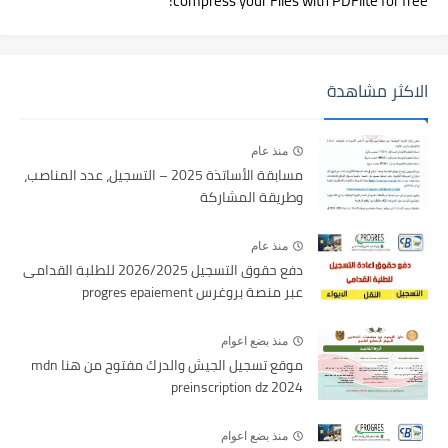
compress your Files with PDFlite for free!
الاكثر مشاهدة
منذ عام
مسابقة الأساتذة 2025 – التسجيل، عدد المناصب،
وطريقة المشاركة
منذ عام
دفع حقوق التسجيل 2026/2025 للطلبة القدامى
عبر منصة بروغرس progres epaiement
منذ بضع اعوام
موقع تسجيل الجيش والدرك مفتوح من هنا mdn
preinscription dz 2024
منذ بضع اعوام