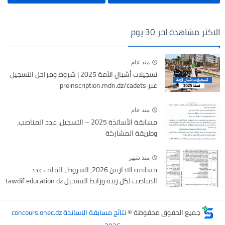
الاكثر مشاهدة اخر 30 يوم
منذ عام
تسجيلات أشبال الأمة 2025 | شروط ومراحل التسجيل
عبر preinscription.mdn.dz/cadets
منذ عام
مسابقة الأساتذة 2025 – التسجيل، عدد المناصب،
وطريقة المشاركة
منذ شهر
مسابقة الاداريين 2026, الشروط ، الملف عدد
المناصب لكل رتبة ورابط التسجيل tawdif education dz
جميع الحقوق محفوظة ©
نتائج مسابقة الاساتذة concours.onec.dz