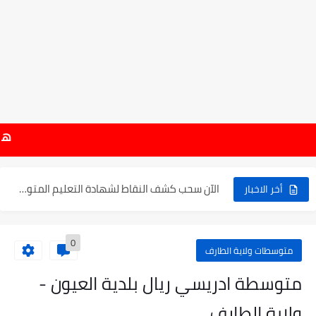
موعد الدخول المدرسي ورزنامة العطل والاختبارات للسنة الدراسية 2025-2026
هام : نتائج شهادة 
الإعلان عن نتائج بكالوريا 2025 في الجزائر يوم 20...
الآن سحب كشف النقاط لشهادة التعليم المتوسط 2025
أخر الاخبار
نتائج التوجيه والقبول إلى السنة الأولى ثانوي 2025 وطريقة الطعن...
0
حساب معدل شهادة التعليم المتوسط بيام 2025
متوسطات ولاية الطارف
رابط كشف نقاط البيام 2025 | releve bem bem.onec.dz
متوسطة ادريسي ريال بلدية العيون -
تسجيلات أشبال الأمة 2025 | شروط ومراحل التسجيل عبر...
ولاية الطارف