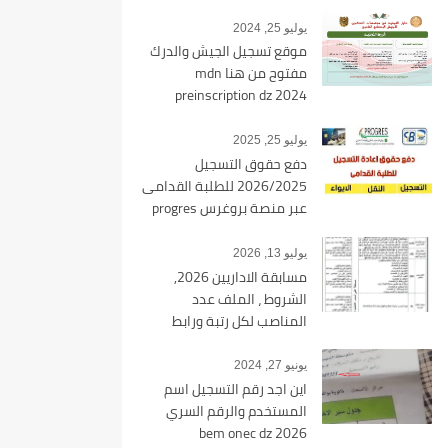
يوليو 25, 2024
موقع تسجيل الجيش والدرك
مفتوح من هنا mdn
preinscription dz 2024
يوليو 25, 2025
دفع حقوق التسجيل
2026/2025 للطلبة القدامى
عبر منصة بروغرس progres
epaiement
يوليو 13, 2026
مسابقة الاداريين 2026,
الشروط ، الملف عدد
المناصب لكل رتبة ورابط
التسجيل tawdif education dz
يونيو 27, 2024
اين اجد رقم التسجيل اسم
المستخدم والرقم السري
bem onec dz 2026