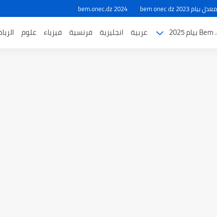
ام 2023 bem onec dz
bem.onec.dz 2024
بيام 2025
عربية
انجليزية
فرنسية
فيزياء
علوم
الريا