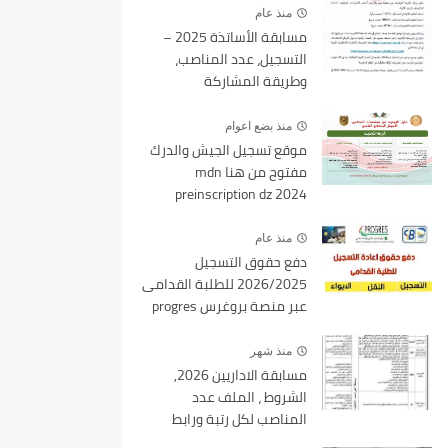
منذ عام
مسابقة الأساتذة 2025 –
التسجيل، عدد المناصب،
وطريقة المشاركة
منذ بضع اعوام
موقع تسجيل الجيش والدرك
مفتوح من هنا mdn
preinscription dz 2024
منذ عام
دفع حقوق التسجيل
2026/2025 للطلبة القدامى
عبر منصة بروغرس progres
epaiement
منذ شهر
مسابقة الاداريين 2026,
الشروط ، الملف عدد
المناصب لكل رتبة ورابط
التسجيل tawdif education dz