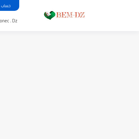
حساب معدل بي
Bem .onec . Dz 