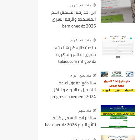
منذ بضع شهور
اين اجد رقم التسجيل اسم
المستخدم والرقم السري
bem onec dz 2026
منذ بضع اعوام
منصة طابعكم هنا دفع
حقوق الطابع بالذهبية
tabioucom mf gov dz
منذ بضع اعوام
هنا دفع حقوق اعادة
التسجيل و الايواء و النقل
2024 progres epaiement
mesrs.dz
منذ شهر
هنا الرابط الرسمي كشف
نتائج البيام 2026 bac.onec.dz