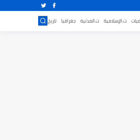
ضيات
ت.الإسلامية
ت.المدنية
جغرافيا
تاريخ