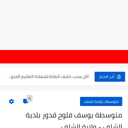
موعد الدخول المدرسي ورزنامة العطل والاختبارات للسنة الدراسية 2025-2026
الإعلان عن نتائج بكالوريا 2025 في الجزائر يوم 20...
الآن سحب كشف النقاط لشهادة التعليم المتوسط 2025
أخر الاخبار
نتائج التوجيه والقبول إلى السنة الأولى ثانوي 2025 وطريقة الطعن...
0
حساب معدل شهادة التعليم المتوسط بيام 2025
متوسطات ولاية الشلف
رابط كشف نقاط البيام 2025 | releve bem bem.onec.dz
متوسطة يوسف فلوح قدور بلدية
تسجيلات أشبال الأمة 2025 | شروط ومراحل التسجيل عبر...
الشلف - ولاية الشلف