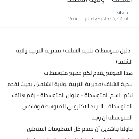
نسبة النجاح في شهادة التعليم المتوسط 2025 | إحصائيات رسمية...
siham
اكبر معدل في شهادة التعليم المتوسط 2025 طلحاوي مريم متوسطة...
اخر تحديث :
منذ بضع اعوام
4 دقائق للقراءة
بلاغ وزارة التربية : نتائج شهادة التعليم المتوسط السب الساعة...
دليل متوسطات بلدية
الشلف ( مديرية التربية ولاية
الشلف)
هذا الموقع يقدم لكم جميع متوسطات
بلدية
الشلف (مديرية التربية لولاية الشلف) , بحيث نقدم
لكم : اسم المتوسطة - عنوان المتو
سطة - رقم هاتف
المتوسطة - البريد الاكتروني للمتوسطة وفاكس
المتوسطة ان وجد
حاولنا جاهدين أن نقدم كل المعلومات المتعلق