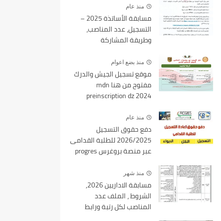
منذ عام
مسابقة الأساتذة 2025 –
التسجيل، عدد المناصب،
وطريقة المشاركة
منذ بضع اعوام
موقع تسجيل الجيش والدرك
مفتوح من هنا mdn
preinscription dz 2024
منذ عام
دفع حقوق التسجيل
2026/2025 للطلبة القدامى
عبر منصة بروغرس progres
epaiement
منذ شهر
مسابقة الاداريين 2026,
الشروط ، الملف عدد
المناصب لكل رتبة ورابط
التسجيل tawdif education dz