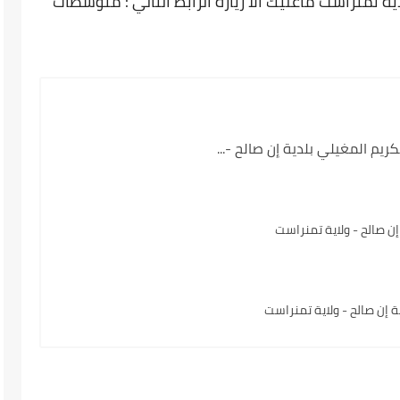
ة تمنراست ماعليك الا زيارة الرابط التالي : متوسطات
م المغيلي بلدية إن صالح -...
ن صالح - ولاية تمنراست
إن صالح - ولاية تمنراست