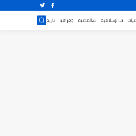
ضيات
ت.الإسلامية
ت.المدنية
جغرافيا
تاريخ