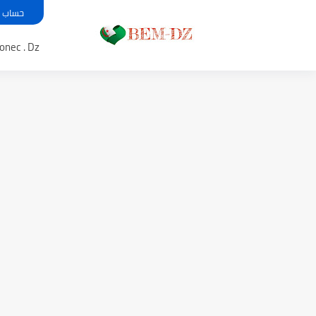
حساب معدل بي
Bem .onec . Dz 