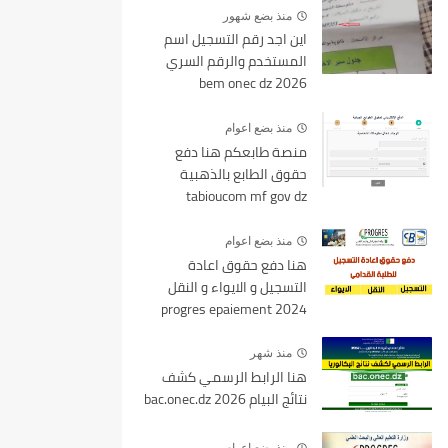
منذ بضع شهور
اين اجد رقم التسجيل اسم
المستخدم والرقم السري
bem onec dz 2026
منذ بضع اعوام
منصة طابعكم هنا دفع
حقوق الطابع بالذهبية
tabioucom mf gov dz
منذ بضع اعوام
هنا دفع حقوق اعادة
التسجيل و الايواء و النقل
2024 progres epaiement
mesrs.dz
منذ شهر
هنا الرابط الرسمي كشف
نتائج البيام 2026 bac.onec.dz