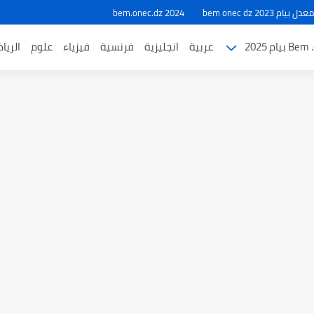
ام 2023 bem onec dz
bem.onec.dz 2024
بيام 2025
عربية
انجليزية
فرنسية
فيزياء
علوم
الريا