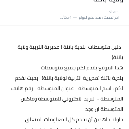
نسبة النجاح في شهادة التعليم المتوسط 2025 | إحصائيات رسمية...
siham
اكبر معدل في شهادة التعليم المتوسط 2025 طلحاوي مريم متوسطة...
اخر تحديث :
منذ بضع اعوام
4 دقائق للقراءة
بلاغ وزارة التربية : نتائج شهادة التعليم المتوسط السب الساعة...
دليل متوسطات بلدية
باتنة ( مديرية التربية ولاية
باتنة)
هذا الموقع يقدم لكم جميع متوسطات
بلدية
باتنة (مديرية التربية لولاية باتنة) , بحيث نقدم
لكم : اسم المتوسطة - عنوان المتو
سطة - رقم هاتف
المتوسطة - البريد الاكتروني للمتوسطة وفاكس
المتوسطة ان وجد
حاولنا جاهدين أن نقدم كل المعلومات المتعلق