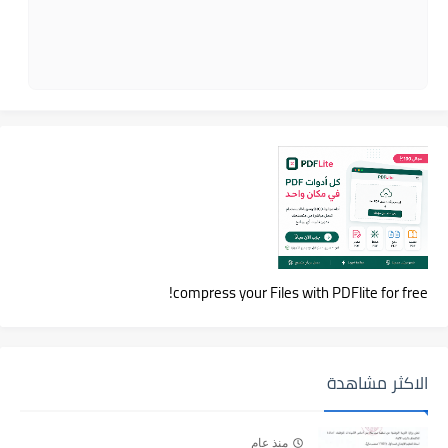
compress your Files with PDFlite for free!
الاكثر مشاهدة
منذ عام