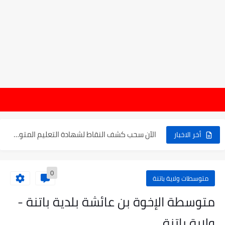
موعد الدخول المدرسي ورزنامة العطل والاختبارات للسنة الدراسية 2025-2026
هام : نتا
الإعلان عن نتائج بكالوريا 2025 في الجزائر يوم 20...
الآن سحب كشف النقاط لشهادة التعليم المتوسط 2025
أخر الاخبار
نتائج التوجيه والقبول إلى السنة الأولى ثانوي 2025 وطريقة الطعن...
0
حساب معدل شهادة التعليم المتوسط بيام 2025
متوسطات ولاية باتنة
رابط كشف نقاط البيام 2025 | releve bem bem.onec.dz
متوسطة الإخوة بن عائشة بلدية باتنة -
تسجيلات أشبال الأمة 2025 | شروط ومراحل التسجيل عبر...
ولاية باتنة