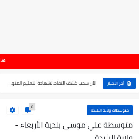
موعد الدخول المدرسي ورزنامة العطل والاختبارات للسنة الدراسية 2025-2026
هام : نتائج شهادة ا
الإعلان عن نتائج بكالوريا 2025 في الجزائر يوم 20...
الآن سحب كشف النقاط لشهادة التعليم المتوسط 2025
أخر الاخبار
نتائج التوجيه والقبول إلى السنة الأولى ثانوي 2025 وطريقة الطعن...
0
حساب معدل شهادة التعليم المتوسط بيام 2025
متوسطات ولاية البليدة
رابط كشف نقاط البيام 2025 | releve bem bem.onec.dz
متوسطة علي موسى بلدية الأربعاء -
تسجيلات أشبال الأمة 2025 | شروط ومراحل التسجيل عبر...
ولاية البليدة