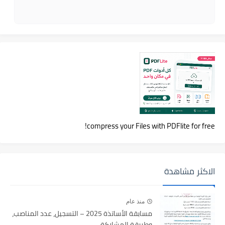
compress your Files with PDFlite for free!
الاكثر مشاهدة
منذ عام
مسابقة الأساتذة 2025 – التسجيل، عدد المناصب،
وطريقة المشاركة