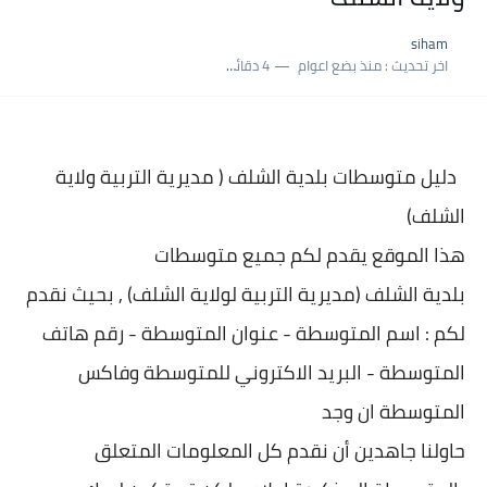
نسبة النجاح في شهادة التعليم المتوسط 2025 | إحصائيات رسمية...
siham
اكبر معدل في شهادة التعليم المتوسط 2025 طلحاوي مريم متوسطة...
اخر تحديث :
منذ بضع اعوام
4 دقائق للقراءة
بلاغ وزارة التربية : نتائج شهادة التعليم المتوسط السب الساعة...
دليل متوسطات بلدية
الشلف ( مديرية التربية ولاية
الشلف)
هذا الموقع يقدم لكم جميع متوسطات
بلدية
الشلف (مديرية التربية لولاية الشلف) , بحيث نقدم
لكم : اسم المتوسطة - عنوان المتو
سطة - رقم هاتف
المتوسطة - البريد الاكتروني للمتوسطة وفاكس
المتوسطة ان وجد
حاولنا جاهدين أن نقدم كل المعلومات المتعلق