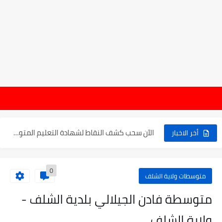
موعد الدخول المدرسي ورزنامة العطل والاختبارات للسنة الدراسية 2025-2026
هام : نتائج 
الإعلان عن نتائج بكالوريا 2025 في الجزائر يوم 20...
الآن سحب كشف النقاط لشهادة التعليم المتوسط 2025
أخر الاخبار
نتائج التوجيه والقبول إلى السنة الأولى ثانوي 2025 وطريقة الطعن...
0
حساب معدل شهادة التعليم المتوسط بيام 2025
متوسطات ولاية الشلف
رابط كشف نقاط البيام 2025 | releve bem bem.onec.dz
متوسطة فادن الجيلالي بلدية الشلف -
تسجيلات أشبال الأمة 2025 | شروط ومراحل التسجيل عبر...
ولاية الشلف