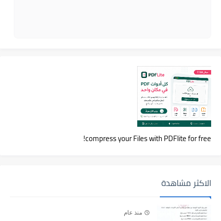
compress your Files with PDFlite for free!
الاكثر مشاهدة
منذ عام