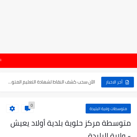
موعد الدخول المدرسي ورزنامة العطل والاختبارات للسنة الدراسية 2025-2026
هام : نتائج شه
الإعلان عن نتائج بكالوريا 2025 في الجزائر يوم 20...
الآن سحب كشف النقاط لشهادة التعليم المتوسط 2025
أخر الاخبار
نتائج التوجيه والقبول إلى السنة الأولى ثانوي 2025 وطريقة الطعن...
0
حساب معدل شهادة التعليم المتوسط بيام 2025
متوسطات ولاية البليدة
رابط كشف نقاط البيام 2025 | releve bem bem.onec.dz
متوسطة مركز حلوية بلدية أولاد يعيش
تسجيلات أشبال الأمة 2025 | شروط ومراحل التسجيل عبر...
- ولاية البليدة