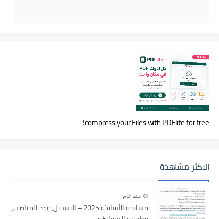
compress your Files with PDFlite for free!
الاكثر مشاهدة
منذ عام
مسابقة الأساتذة 2025 – التسجيل، عدد المناصب،
وطريقة المشاركة