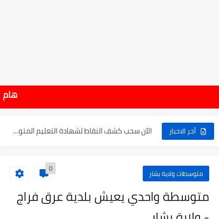
موعد الدخول المدرسي ورزنامة العطل والاختبارات للسنة الدراسية 2025-2026
هام : نتائج شهادة التعلي
الإعلان عن نتائج بكالوريا 2025 في الجزائر يوم 20...
الآن سحب كشف النقاط لشهادة التعليم المتوسط 2025
أخر الاخبار
نتائج التوجيه والقبول إلى السنة الأولى ثانوي 2025 وطريقة الطعن...
0
حساب معدل شهادة التعليم المتوسط بيام 2025
متوسطات ولاية بشار
رابط كشف نقاط البيام 2025 | releve bem bem.onec.dz
متوسطة واحدي يعيش بلدية عرق فراج
تسجيلات أشبال الأمة 2025 | شروط ومراحل التسجيل عبر...
- ولاية بشار