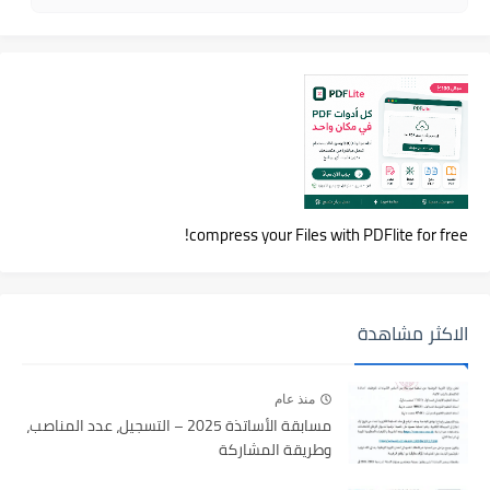
compress your Files with PDFlite for free!
الاكثر مشاهدة
منذ عام
مسابقة الأساتذة 2025 – التسجيل، عدد المناصب،
وطريقة المشاركة