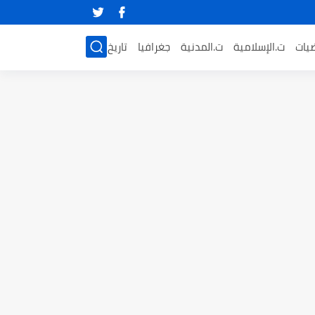
ضيات
ت.الإسلامية
ت.المدنية
جغرافيا
تاريخ