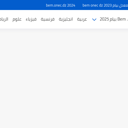
ام 2023 bem onec dz
bem.onec.dz 2024
بيام 2025
عربية
انجليزية
فرنسية
فيزياء
علوم
الريا