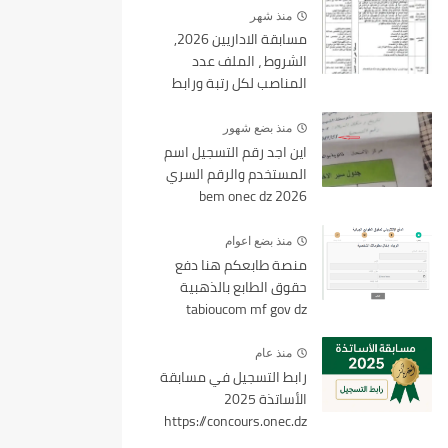
منذ شهر
مسابقة الاداريين 2026,
الشروط ، الملف عدد
المناصب لكل رتبة ورابط
التسجيل tawdif education dz
منذ بضع شهور
اين اجد رقم التسجيل اسم
المستخدم والرقم السري
bem onec dz 2026
منذ بضع اعوام
منصة طابعكم هنا دفع
حقوق الطابع بالذهبية
tabioucom mf gov dz
منذ عام
رابط التسجيل في مسابقة
الأساتذة 2025
https://concours.onec.dz