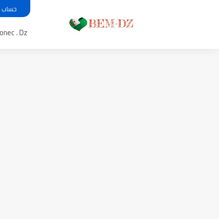
حساب معدل بي
Bem .onec . Dz 