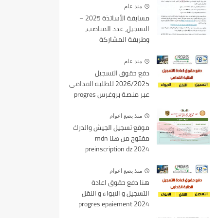
منذ عام
مسابقة الأساتذة 2025 –
التسجيل، عدد المناصب،
وطريقة المشاركة
منذ عام
دفع حقوق التسجيل
2026/2025 للطلبة القدامى
عبر منصة بروغرس progres
epaiement
منذ بضع اعوام
موقع تسجيل الجيش والدرك
مفتوح من هنا mdn
preinscription dz 2024
منذ بضع اعوام
هنا دفع حقوق اعادة
التسجيل و الايواء و النقل
2024 progres epaiement
mesrs.dz