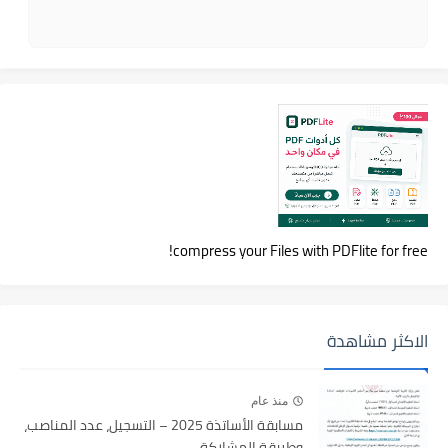
compress your Files with PDFlite for free!
الاكثر مشاهدة
منذ عام
مسابقة الأساتذة 2025 – التسجيل، عدد المناصب،
وطريقة المشاركة