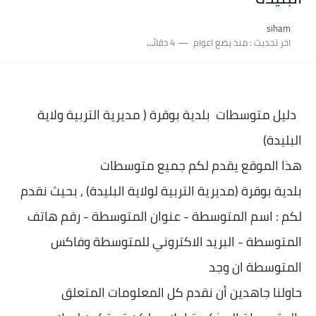
نسبة النجاح في شهادة التعليم المتوسط 2025 | إحصائيات رسمية...
siham
اكبر معدل في شهادة التعليم المتوسط 2025 طلحاوي مريم متوسطة...
اخر تحديث :
منذ بضع اعوام
4 دقائق للقراءة
بلاغ وزارة التربية : نتائج شهادة التعليم المتوسط السب الساعة...
دليل متوسطات بلدية
بوقرة ( مديرية التربية ولاية
البليدة)
هذا الموقع يقدم لكم جميع متوسطات
بلدية
بوقرة (مديرية التربية لولاية البليدة) , بحيث نقدم
لكم : اسم المتوسطة - عنوان المتو
سطة - رقم هاتف
المتوسطة - البريد الاكتروني للمتوسطة وفاكس
المتوسطة ان وجد
حاولنا جاهدين أن نقدم كل المعلومات المتعلق