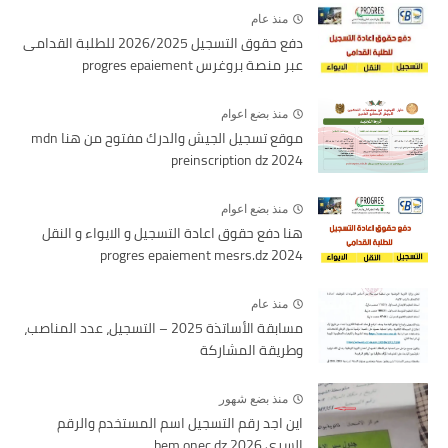
منذ عام
دفع حقوق التسجيل 2026/2025 للطلبة القدامى
عبر منصة بروغرس progres epaiement
منذ بضع اعوام
موقع تسجيل الجيش والدرك مفتوح من هنا mdn
preinscription dz 2024
منذ بضع اعوام
هنا دفع حقوق اعادة التسجيل و الايواء و النقل
2024 progres epaiement mesrs.dz
منذ عام
مسابقة الأساتذة 2025 – التسجيل، عدد المناصب،
وطريقة المشاركة
منذ بضع شهور
اين اجد رقم التسجيل اسم المستخدم والرقم
السري bem onec dz 2026