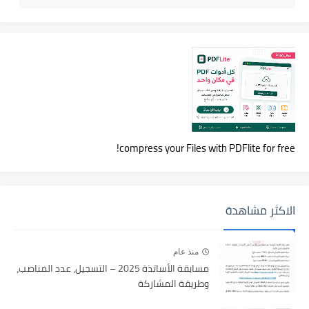
compress your Files with PDFlite for free!
الاكثر مشاهدة
منذ عام
مسابقة الأساتذة 2025 – التسجيل، عدد المناصب،
وطريقة المشاركة