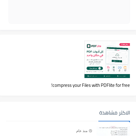
compress your Files with PDFlite for free!
الاكثر مشاهدة
منذ عام