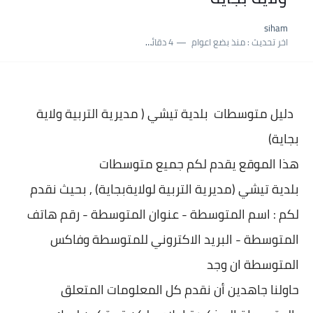
نسبة النجاح في شهادة التعليم المتوسط 2025 | إحصائيات رسمية...
siham
اكبر معدل في شهادة التعليم المتوسط 2025 طلحاوي مريم متوسطة...
اخر تحديث :
منذ بضع اعوام
4 دقائق للقراءة
بلاغ وزارة التربية : نتائج شهادة التعليم المتوسط السب الساعة...
دليل متوسطات بلدية
تيشي ( مديرية التربية ولاية
بجاية)
هذا الموقع يقدم لكم جميع متوسطات
بلدية
تيشي (مديرية التربية لولايةبجاية) , بحيث نقدم
لكم : اسم المتوسطة - عنوان المتو
سطة - رقم هاتف
المتوسطة - البريد الاكتروني للمتوسطة وفاكس
المتوسطة ان وجد
حاولنا جاهدين أن نقدم كل المعلومات المتعلق