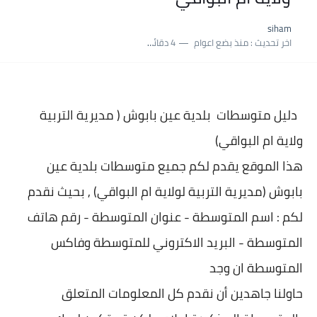
نسبة النجاح في شهادة التعليم المتوسط 2025 | إحصائيات رسمية...
siham
اكبر معدل في شهادة التعليم المتوسط 2025 طلحاوي مريم متوسطة...
اخر تحديث :
منذ بضع اعوام
4 دقائق للقراءة
بلاغ وزارة التربية : نتائج شهادة التعليم المتوسط السب الساعة...
دليل متوسطات بلدية
عين بابوش ( مديرية التربية
ولاية ام البواقي)
هذا الموقع يقدم لكم جميع متوسطات بلدية
عين
بابوش (مديرية التربية لولاية ام البواقي) , بحيث نقدم
لكم : اسم المتوسطة - عنوان المتو
سطة - رقم هاتف
المتوسطة - البريد الاكتروني للمتوسطة وفاكس
المتوسطة ان وجد
حاولنا جاهدين أن نقدم كل المعلومات المتعلق