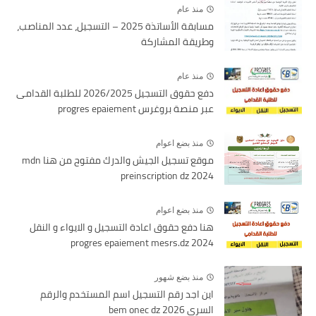
منذ عام
مسابقة الأساتذة 2025 – التسجيل، عدد المناصب،
وطريقة المشاركة
منذ عام
دفع حقوق التسجيل 2026/2025 للطلبة القدامى
عبر منصة بروغرس progres epaiement
منذ بضع اعوام
موقع تسجيل الجيش والدرك مفتوح من هنا mdn
preinscription dz 2024
منذ بضع اعوام
هنا دفع حقوق اعادة التسجيل و الايواء و النقل
2024 progres epaiement mesrs.dz
منذ بضع شهور
اين اجد رقم التسجيل اسم المستخدم والرقم
السري bem onec dz 2026