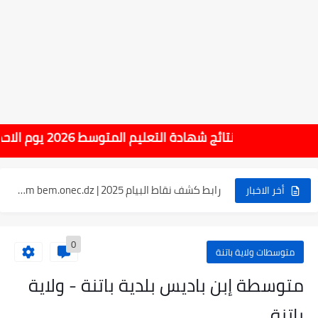
موعد الدخول المدرسي ورزنامة العطل والاختبارات للسنة الدراسية 2025-2026
الإعلان عن نتائج بكالوريا 2025 في الجزائر يوم 20...
الآن سحب كشف النقاط لشهادة التعليم المتوسط 2025
نتائج التوجيه والقبول إلى السنة الأولى ثانوي 2025 وطريقة الطعن...
هام : نتائج شهادة التعليم المتوسط 2026 يوم الاحد 14 جوان بداية من الساعة 10:00 صباحا
حساب معدل شهادة التعليم المتوسط بيام 2025
رابط كشف نقاط البيام 2025 | releve bem bem.onec.dz
أخر الاخبار
تسجيلات أشبال الأمة 2025 | شروط ومراحل التسجيل عبر...
0
نسبة النجاح في شهادة التعليم المتوسط 2025 | إحصائيات رسمية...
متوسطات ولاية باتنة
اكبر معدل في شهادة التعليم المتوسط 2025 طلحاوي مريم متوسطة...
متوسطة إبن باديس بلدية باتنة - ولاية
بلاغ وزارة التربية : نتائج شهادة التعليم المتوسط السب الساعة...
باتنة