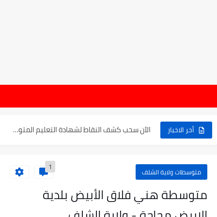
موعد الدخول المدرسي ورزنامة العطل والاختبارات للسنة الدراسية 2025-2026
هام : نتائ
الإعلان عن نتائج بكالوريا 2025 في الجزائر يوم 20...
الآن سحب كشف النقاط لشهادة التعليم المتوسط 2025
أخر الاخبار
نتائج التوجيه والقبول إلى السنة الأولى ثانوي 2025 وطريقة الطعن...
1
حساب معدل شهادة التعليم المتوسط بيام 2025
متوسطات ولاية الشلف
رابط كشف نقاط البيام 2025 | releve bem bem.onec.dz
متوسطة هني فلاق الأبيض بلدية
تسجيلات أشبال الأمة 2025 | شروط ومراحل التسجيل عبر...
الابيض مجاجة - ولاية الشلف