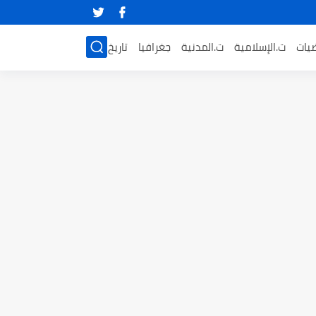
ضيات
ت.الإسلامية
ت.المدنية
جغرافيا
تاريخ