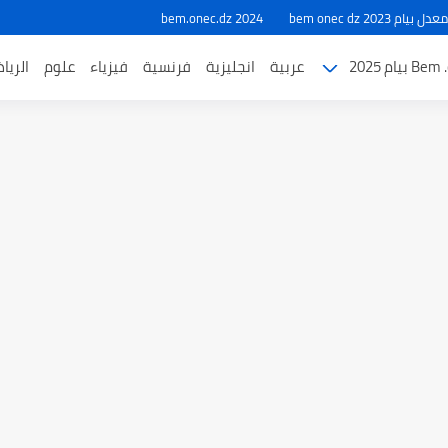
ام 2023 bem onec dz
bem.onec.dz 2024
بيام 2025
عربية
انجليزية
فرنسية
فيزياء
علوم
الريا