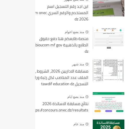
اين اجد رقم التسجيل اسم
المستخدم والرقم السري bem onec
dz 2026
منذ بضع اعوام
منصة طابعكم هنا دفع حقوق
الطابع بالذهبية tabioucom mf gov
dz
منذ شهر
مسابقة الاداريين 2026, الشروط ،
الملف عدد المناصب لكل رتبة ورابط
التسجيل tawdif education dz
منذ بضع ايام
نتائج مسابقة الاساتذة 2026
https://concours.onec.dz/resultats
منذ عام