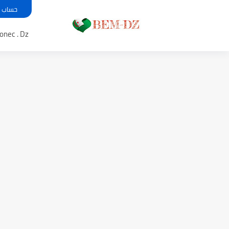
حساب معدل بي
Bem .onec . Dz 