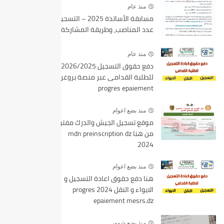
منذ عام
مسابقة الأساتذة 2025 – التسجيل،
عدد المناصب، وطريقة المشاركة
منذ عام
دفع حقوق التسجيل 2026/2025
للطلبة القدامى عبر منصة بروغرس
progres epaiement
منذ بضع اعوام
موقع تسجيل الجيش والدرك مفتوح
من هنا mdn preinscription dz
2024
منذ بضع اعوام
هنا دفع حقوق اعادة التسجيل و
الايواء و النقل 2024 progres
epaiement mesrs.dz
منذ بضع شهور