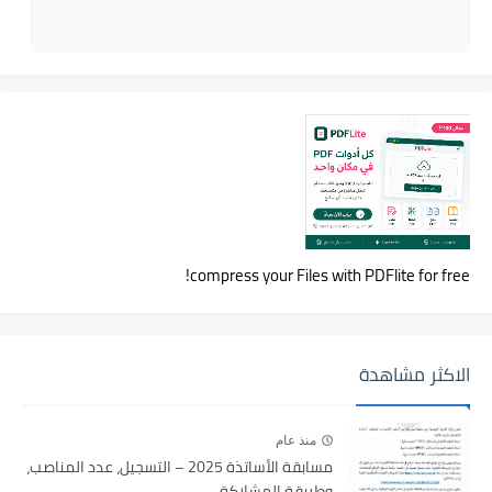
compress your Files with PDFlite for free!
الاكثر مشاهدة
منذ عام
مسابقة الأساتذة 2025 – التسجيل، عدد المناصب،
وطريقة المشاركة