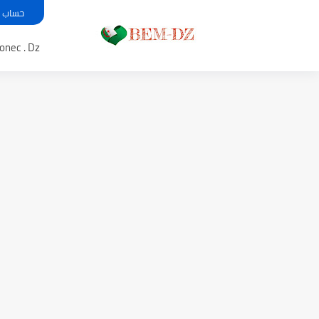
حساب معدل بي
Bem .onec . Dz 