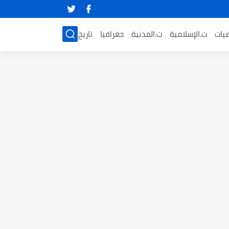
ضيات
ت.الإسلامية
ت.المدنية
جغرافيا
تاريخ