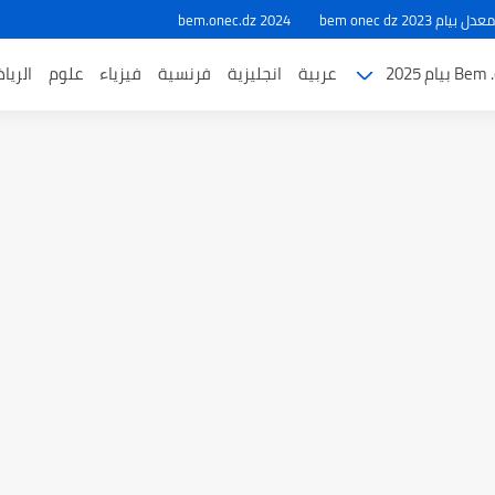
ام 2023 bem onec dz
bem.onec.dz 2024
بيام 2025
عربية
انجليزية
فرنسية
فيزياء
علوم
الريا