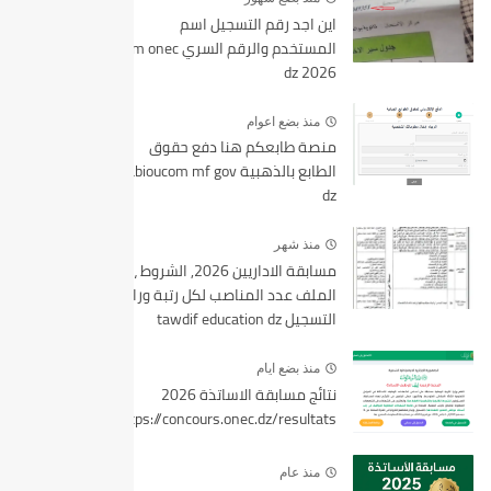
اين اجد رقم التسجيل اسم
المستخدم والرقم السري bem onec
dz 2026
منذ بضع اعوام
منصة طابعكم هنا دفع حقوق
الطابع بالذهبية tabioucom mf gov
dz
منذ شهر
مسابقة الاداريين 2026, الشروط ،
الملف عدد المناصب لكل رتبة ورابط
التسجيل tawdif education dz
منذ بضع ايام
نتائج مسابقة الاساتذة 2026
https://concours.onec.dz/resultats
منذ عام