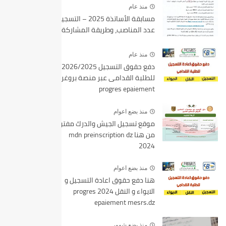
منذ عام
مسابقة الأساتذة 2025 – التسجيل،
عدد المناصب، وطريقة المشاركة
منذ عام
دفع حقوق التسجيل 2026/2025
للطلبة القدامى عبر منصة بروغرس
progres epaiement
منذ بضع اعوام
موقع تسجيل الجيش والدرك مفتوح
من هنا mdn preinscription dz
2024
منذ بضع اعوام
هنا دفع حقوق اعادة التسجيل و
الايواء و النقل 2024 progres
epaiement mesrs.dz
منذ بضع شهور