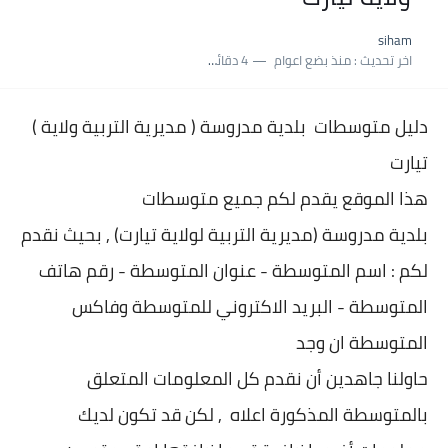
نسبة النجاح في شهادة التعليم المتوسط 2025 | إحصائيات رسمية...
siham
اكبر معدل في شهادة التعليم المتوسط 2025 طلحاوي مريم متوسطة...
اخر تحديث :
منذ بضع اعوام
4 دقائق للقراءة
بلاغ وزارة التربية : نتائج شهادة التعليم المتوسط السب الساعة...
دليل متوسطات بلدية
مدروسة ( مديرية التربية ولاية
(
تيارت
هذا الموقع يقدم لكم جميع متوسطات
بلدية
مدروسة (مديرية التربية لولاية تيارت) , بحيث نقدم
لكم : اسم المتوسطة - عنوان المتو
سطة - رقم هاتف
المتوسطة - البريد الاكتروني للمتوسطة وفاكس
المتوسطة ان وجد
حاولنا جاهدين أن نقدم كل المعلومات المتعلق
بالمتوسطة المذكورة اعلاه , لكن قد تكون لديك