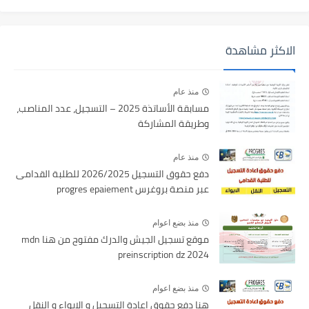
الاكثر مشاهدة
منذ عام
مسابقة الأساتذة 2025 – التسجيل، عدد المناصب،
وطريقة المشاركة
منذ عام
دفع حقوق التسجيل 2026/2025 للطلبة القدامى
عبر منصة بروغرس progres epaiement
منذ بضع اعوام
موقع تسجيل الجيش والدرك مفتوح من هنا mdn
preinscription dz 2024
منذ بضع اعوام
هنا دفع حقوق اعادة التسجيل و الايواء و النقل