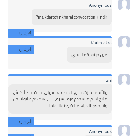
Anonymous
ma kdartch nkharej convocation ki ndir?
أترك ردا
Karim akro
أترك ردا
مين جبتو رقم السري
ani
والله ماقدرت نخرج استدعاء يقولي حدث خطاأ كلش 
مليح اسم مستخدم ورمز سري ربي يهديكم هاتولنا حل 
ولا رجعولنا دراهمنا ضيعتولنا عامنا 
أترك ردا
Anonymous