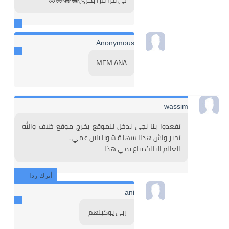
لي قرا قرا بكري😂😂🤣😛
Anonymous
MEM ANA
wassim
تقعدوا بنا نجي ندخل للموقع يخرج موقع خلاف والله 
تحير واش هذاا سهلة شويا يابن عمي . 
العالم الثالث تتاع نمي هذا
أترك ردا
ani
ربي يوكيلهم 