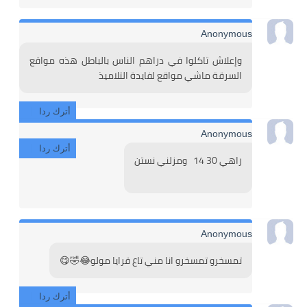
Anonymous
وإعلاش تاكلوا في دراهم الناس بالباطل هذه مواقع 
السرقة ماشي مواقع لفايدة التلاميذ   
أترك ردا
Anonymous
أترك ردا
راهي 30 14   ومزلني نستن
Anonymous
تمسخرو تمسخرو انا مني تاع قرايا مولو😂🤣😋
أترك ردا