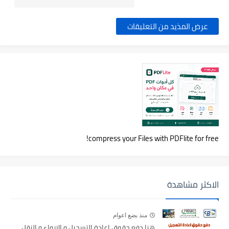
عرض المذيد من التعليقات
compress your Files with PDFlite for free!
الاكثر مشاهدة
منذ بضع اعوام
هنا دفع حقوق اعادة التسجيل و الايواء و النقل