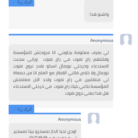
أترك ردا
واشنو هدا 
Anonymous
لي يعرف معلومة يجاوبني انا مروحتش للمؤسسة 
وقلتلهم راح نفوت مي راح نفوت  وراني سحبت 
الاستدعاء وخرجلي نورمال اسكو نقدر نروح نفوت 
نورمال ولا خلاص فاتني القطار مع العلم انا من حمعاة 
لي منتقليين مي راح نفوت ولحد الان معلمتش 
المؤسسة نتاعي بليك راح نفوت  مي خرجلي الاستدعاء 
هل هذا يعني نروح نفوت 
أترك ردا
Anonymous
اودي تحيا الدار تمسخرو بينا تمسخير 