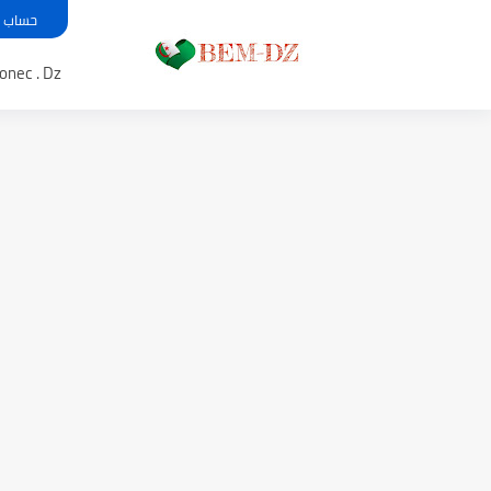
حساب معدل بي
Bem .onec . Dz 
موعد الدخول المدرسي ورزنامة الع
الإعلان عن نتائج بكالوريا 2025 في الجزائر يوم 20...