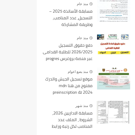
منذ عام
مسابقة الأساتذة 2025 –
التسجيل، عدد المناصب،
وطريقة المشاركة
منذ عام
دفع حقوق التسجيل
2026/2025 للطلبة القدامى
عبر منصة بروغرس progres
epaiement
منذ بضع اعوام
موقع تسجيل الجيش والدرك
مفتوح من هنا mdn
preinscription dz 2024
منذ شهر
مسابقة الاداريين 2026,
الشروط ، الملف عدد
المناصب لكل رتبة ورابط
التسجيل tawdif education dz