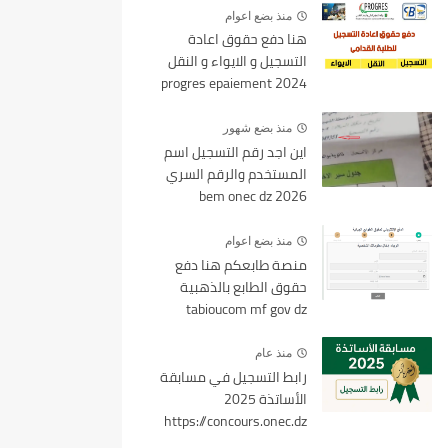
منذ بضع اعوام
هنا دفع حقوق اعادة
التسجيل و الايواء و النقل
2024 progres epaiement
mesrs.dz
منذ بضع شهور
اين اجد رقم التسجيل اسم
المستخدم والرقم السري
bem onec dz 2026
منذ بضع اعوام
منصة طابعكم هنا دفع
حقوق الطابع بالذهبية
tabioucom mf gov dz
منذ عام
رابط التسجيل في مسابقة
الأساتذة 2025
https://concours.onec.dz