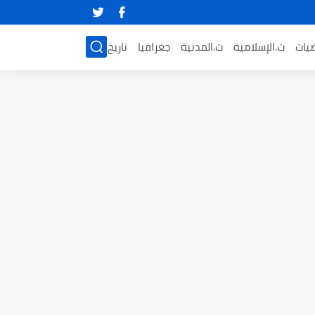
ضيات
ت.الإسلامية
ت.المدنية
جغرافيا
تاريخ