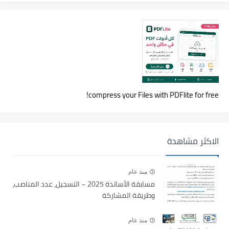
compress your Files with PDFlite for free!
الاكثر مشاهدة
منذ عام
مسابقة الأساتذة 2025 – التسجيل، عدد المناصب،
وطريقة المشاركة
منذ عام