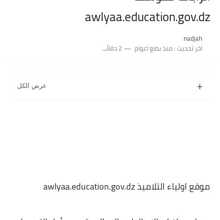
نسبة النجاح في شهادة التعليم المتوسط 2025 | إحصائيات رسمية...
awlyaa.education.gov.dz
اكبر معدل في شهادة التعليم المتوسط 2025 طلحاوي مريم متوسطة...
nadjah
بلاغ وزارة التربية : نتائج شهادة التعليم المتوسط السب الساعة...
اخر تحديث :
منذ بضع اعوام
2 دقائق للقراءة
موقع اولياء التلاميذ awlyaa.education.gov.dz