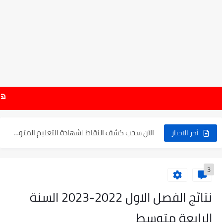
موعد الدخول المدرسي ورزنامة العطل والاختبارات للسنة الدراسية 2025-2026
هام : نتائج شهادة
الإعلان عن نتائج بكالوريا 2025 في الجزائر يوم 20...
الآن سحب كشف النقاط لشهادة التعليم المتوسط 2025
أخر الاخبار
نتائج التوجيه والقبول إلى السنة الأولى ثانوي 2025 وطريقة الطعن...
3
حساب معدل شهادة التعليم المتوسط بيام 2025
رابط كشف نقاط البيام 2025 | releve bem bem.onec.dz
نتائج الفصل الاول 2022-2023 السنة
تسجيلات أشبال الأمة 2025 | شروط ومراحل التسجيل عبر...
الرابعة متوسط