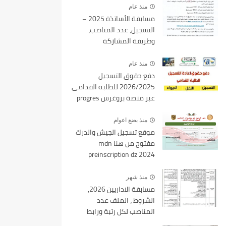
منذ عام
مسابقة الأساتذة 2025 –
التسجيل، عدد المناصب،
وطريقة المشاركة
منذ عام
دفع حقوق التسجيل
2026/2025 للطلبة القدامى
عبر منصة بروغرس progres
epaiement
منذ بضع اعوام
موقع تسجيل الجيش والدرك
مفتوح من هنا mdn
preinscription dz 2024
منذ شهر
مسابقة الاداريين 2026,
الشروط ، الملف عدد
المناصب لكل رتبة ورابط
التسجيل tawdif education dz