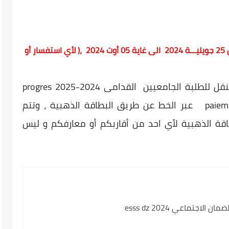
تم فتــــــح المنصــــة وتستمر من 25 جويليـــة 2024 الى غاية 05 أوت 2024 ،( لأي استفسار أو
منصة دفع حقوق التسجيل و الايواء و النقل للطلبة الجامعيين القدامى 2024-2025 progres
paiement inscription transport hubergement عبر الخط عن طريق البطاقة الذهبية ، وتتم
اقة الذهبية لأي احد من أقاربكم أو معارفكم و ليس
لاجتماعي 2024 esss dz