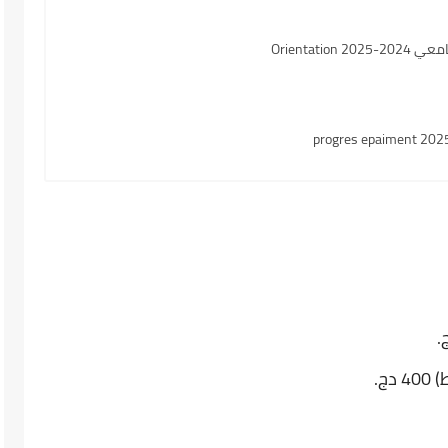
Orientati
ج.