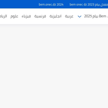
ام 2023 bem onec dz
bem.onec.dz 2024
بيام 2025
عربية
انجليزية
فرنسية
فيزياء
علوم
الريا
طل والاختبارات للسنة الدراسية 2025-2026