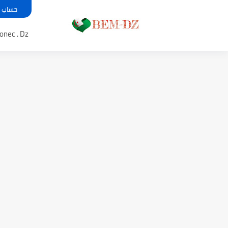
حساب معدل بي
Bem .onec . Dz 
موعد الدخول المدرسي ورزنامة الع