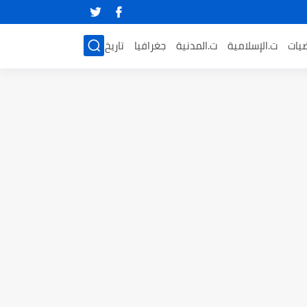
ضيات
ت.الإسلامية
ت.المدنية
جغرافيا
تاريخ