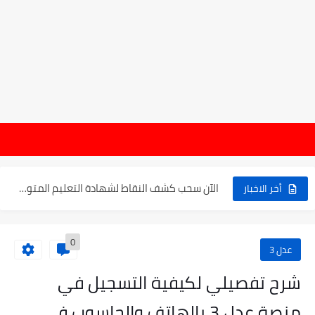
موعد الدخول المدرسي ورزنامة العطل والاختبارات للسنة الدراسية 2025-2026
هام : نتائج
الإعلان عن نتائج بكالوريا 2025 في الجزائر يوم 20...
الآن سحب كشف النقاط لشهادة التعليم المتوسط 2025
أخر الاخبار
نتائج التوجيه والقبول إلى السنة الأولى ثانوي 2025 وطريقة الطعن...
0
حساب معدل شهادة التعليم المتوسط بيام 2025
عدل 3
رابط كشف نقاط البيام 2025 | releve bem bem.onec.dz
شرح تفصيلي لكيفية التسجيل في
تسجيلات أشبال الأمة 2025 | شروط ومراحل التسجيل عبر...
منصة عدل 3 بالهاتف والحاسوب في