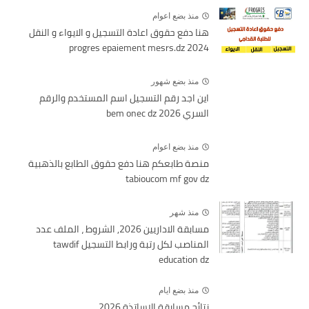
منذ بضع اعوام
هنا دفع حقوق اعادة التسجيل و الايواء و النقل
2024 progres epaiement mesrs.dz
منذ بضع شهور
اين اجد رقم التسجيل اسم المستخدم والرقم
السري bem onec dz 2026
منذ بضع اعوام
منصة طابعكم هنا دفع حقوق الطابع بالذهبية
tabioucom mf gov dz
منذ شهر
مسابقة الاداريين 2026, الشروط ، الملف عدد
المناصب لكل رتبة ورابط التسجيل tawdif
education dz
منذ بضع ايام
نتائج مسابقة الاساتذة 2026