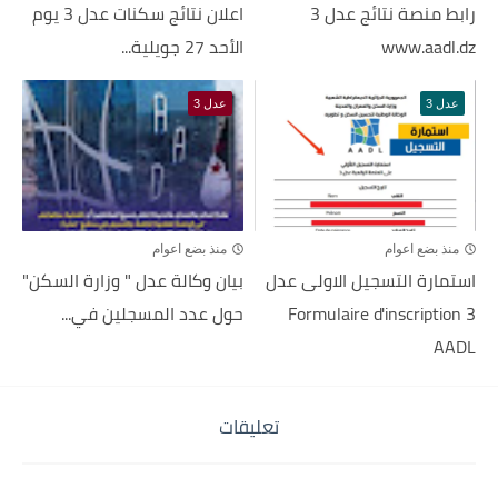
رابط منصة نتائج عدل 3
اعلان نتائج سكنات عدل 3 يوم
www.aadl.dz
الأحد 27 جويلية...
عدل 3
عدل 3
منذ بضع اعوام
منذ بضع اعوام
استمارة التسجيل الاولى عدل
بيان وكالة عدل " وزارة السكن"
3 Formulaire d'inscription
حول عدد المسجلين في...
AADL
تعليقات