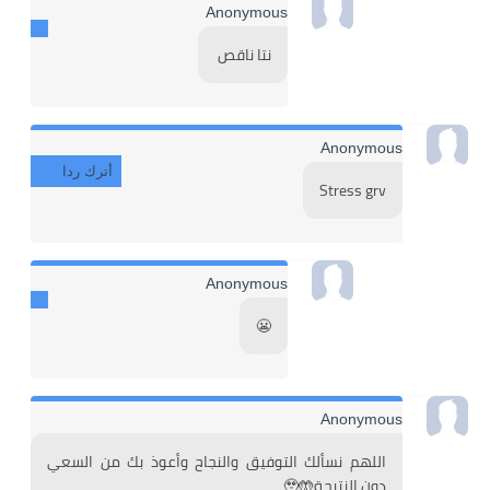
Anonymous
نتا ناقص 
Anonymous
أترك ردا
Stress grv
Anonymous
😬
Anonymous
اللهم نسألك التوفيق والنجاح وأعوذ بك من السعي 
دون النتيجة🤲🥹