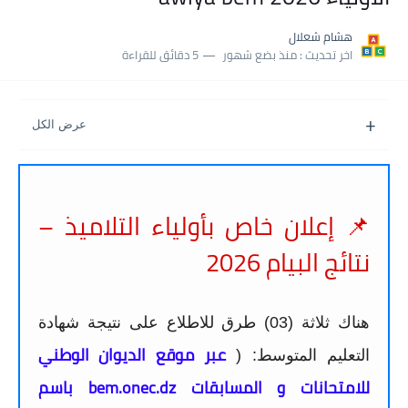
اكبر معدل في شهادة التعليم المتوسط 2025 طلحاوي مريم متوسطة...
هشام شعلال
اخر تحديث :
منذ بضع شهور
5 دقائق للقراءة
بلاغ وزارة التربية : نتائج شهادة التعليم المتوسط السب الساعة...
📌 إعلان خاص بأولياء التلاميذ –
نتائج البيام 2026
هناك ثلاثة (03) طرق للاطلاع على نتيجة شهادة
عبر موقع الديوان الوطني
التعليم المتوسط: (
للامتحانات و المسابقات bem.onec.dz باسم