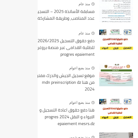
منذ عام
مسابقة الأساتذة 2025 – التسجيل،
عدد المناصب، وطريقة المشاركة
منذ عام
دفع حقوق التسجيل 2026/2025
للطلبة القدامى عبر منصة بروغرس
progres epaiement
منذ بضع اعوام
موقع تسجيل الجيش والدرك مفتوح
من هنا mdn preinscription dz
2024
منذ بضع اعوام
هنا دفع حقوق اعادة التسجيل و
الايواء و النقل 2024 progres
epaiement mesrs.dz
منذ بضع شهور