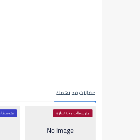
مقالات قد تهمك
متوسطات ولاية تيبازة
متوسطات و