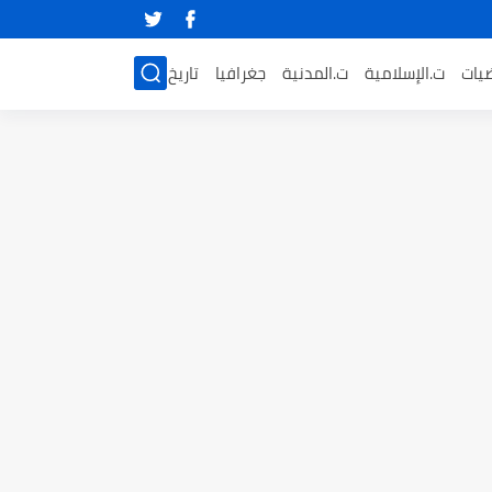
ضيات
ت.الإسلامية
ت.المدنية
جغرافيا
تاريخ