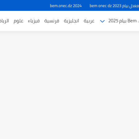
ام 2023 bem onec dz
bem.onec.dz 2024
بيام 2025
عربية
انجليزية
فرنسية
فيزياء
علوم
الريا