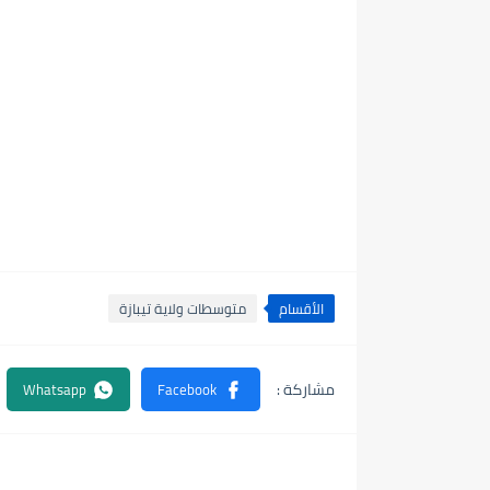
الأقسام
متوسطات ولاية تيبازة