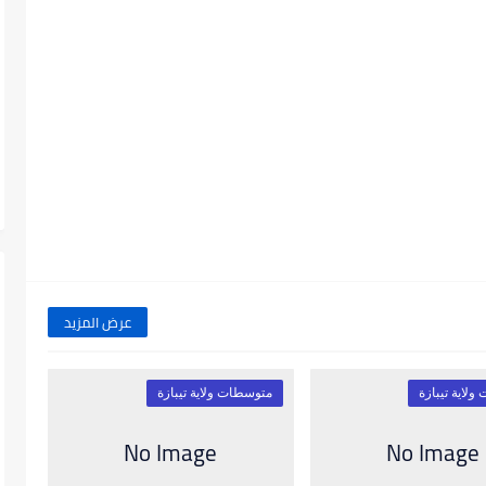
عرض المزيد
لاية تيبازة
متوسطات ولاية تيبازة