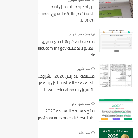
اين اجد رقم التسجيل اسم
المستخدم والرقم السري bem onec
dz 2026
منذ بضع اعوام
منصة طابعكم هنا دفع حقوق
الطابع بالذهبية tabioucom mf gov
dz
منذ شهر
مسابقة الاداريين 2026, الشروط ،
الملف عدد المناصب لكل رتبة ورابط
التسجيل tawdif education dz
منذ بضع ايام
نتائج مسابقة الاساتذة 2026
https://concours.onec.dz/resultats
منذ عام