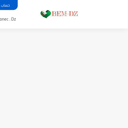
حساب معدل بي
Bem .onec . Dz 