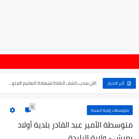
موعد الدخول المدرسي ورزنامة العطل والاختبارات للسنة الدراسية 2025-2026
هام 
الإعلان عن نتائج بكالوريا 2025 في الجزائر يوم 20...
الآن سحب كشف النقاط لشهادة التعليم المتوسط 2025
أخر الاخبار
نتائج التوجيه والقبول إلى السنة الأولى ثانوي 2025 وطريقة الطعن...
0
حساب معدل شهادة التعليم المتوسط بيام 2025
متوسطات ولاية البليدة
رابط كشف نقاط البيام 2025 | releve bem bem.onec.dz
متوسطة الأمير عبد القادر بلدية أولاد
تسجيلات أشبال الأمة 2025 | شروط ومراحل التسجيل عبر...
يعيش - ولاية البليدة