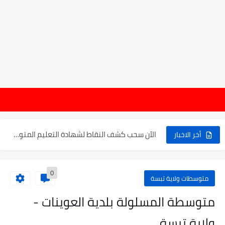
موعد الدخول المدرسي ورزنامة العطل والاختبارات للسنة الدراسية 2025-2026
هام : 
الإعلان عن نتائج بكالوريا 2025 في الجزائر يوم 20...
الآن سحب كشف النقاط لشهادة التعليم المتوسط 2025
أخر الاخبار
نتائج التوجيه والقبول إلى السنة الأولى ثانوي 2025 وطريقة الطعن...
0
حساب معدل شهادة التعليم المتوسط بيام 2025
متوسطات ولاية تبسة
رابط كشف نقاط البيام 2025 | releve bem bem.onec.dz
متوسطة المسلولة بلدية العوينات -
تسجيلات أشبال الأمة 2025 | شروط ومراحل التسجيل عبر...
ولاية تبسة