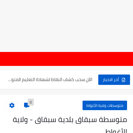
موعد الدخول المدرسي ورزنامة العطل والاختبارات للسنة الدراسية 2025-2026
هام : نت
الإعلان عن نتائج بكالوريا 2025 في الجزائر يوم 20...
الآن سحب كشف النقاط لشهادة التعليم المتوسط 2025
أخر الاخبار
نتائج التوجيه والقبول إلى السنة الأولى ثانوي 2025 وطريقة الطعن...
0
حساب معدل شهادة التعليم المتوسط بيام 2025
متوسطات ولاية الأغواط
رابط كشف نقاط البيام 2025 | releve bem bem.onec.dz
متوسطة سبقاق بلدية سبقاق - ولاية
تسجيلات أشبال الأمة 2025 | شروط ومراحل التسجيل عبر...
الأغواط