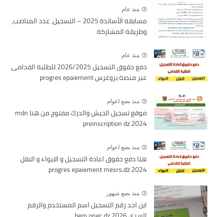
منذ عام
مسابقة الأساتذة 2025 – التسجيل، عدد المناصب،
وطريقة المشاركة
منذ عام
دفع حقوق التسجيل 2026/2025 للطلبة القدامى
عبر منصة بروغرس progres epaiement
منذ بضع اعوام
موقع تسجيل الجيش والدرك مفتوح من هنا mdn
preinscription dz 2024
منذ بضع اعوام
هنا دفع حقوق اعادة التسجيل و الايواء و النقل
2024 progres epaiement mesrs.dz
منذ بضع شهور
اين اجد رقم التسجيل اسم المستخدم والرقم
السري bem onec dz 2026