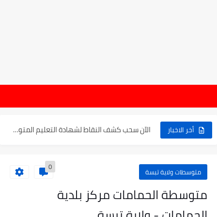
موعد الدخول المدرسي ورزنامة العطل والاختبارات للسنة الدراسية 2025-2026
هام : 
الإعلان عن نتائج بكالوريا 2025 في الجزائر يوم 20...
الآن سحب كشف النقاط لشهادة التعليم المتوسط 2025
أخر الاخبار
نتائج التوجيه والقبول إلى السنة الأولى ثانوي 2025 وطريقة الطعن...
0
حساب معدل شهادة التعليم المتوسط بيام 2025
متوسطات ولاية تبسة
رابط كشف نقاط البيام 2025 | releve bem bem.onec.dz
متوسطة الحمامات مركز بلدية
تسجيلات أشبال الأمة 2025 | شروط ومراحل التسجيل عبر...
الحمامات - ولاية تبسة