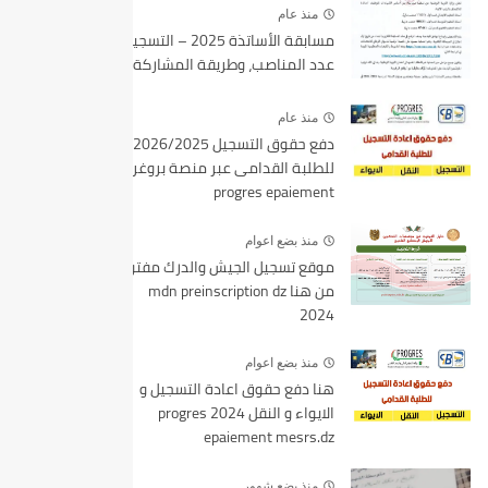
منذ عام
مسابقة الأساتذة 2025 – التسجيل،
عدد المناصب، وطريقة المشاركة
منذ عام
دفع حقوق التسجيل 2026/2025
للطلبة القدامى عبر منصة بروغرس
progres epaiement
منذ بضع اعوام
موقع تسجيل الجيش والدرك مفتوح
من هنا mdn preinscription dz
2024
منذ بضع اعوام
هنا دفع حقوق اعادة التسجيل و
الايواء و النقل 2024 progres
epaiement mesrs.dz
منذ بضع شهور