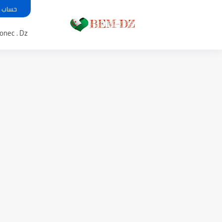
حساب معدل بي
Bem .onec . Dz 