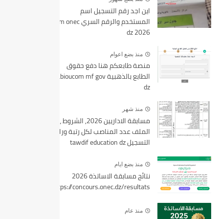
اين اجد رقم التسجيل اسم
المستخدم والرقم السري bem onec
dz 2026
منذ بضع اعوام
منصة طابعكم هنا دفع حقوق
الطابع بالذهبية tabioucom mf gov
dz
منذ شهر
مسابقة الاداريين 2026, الشروط ،
الملف عدد المناصب لكل رتبة ورابط
التسجيل tawdif education dz
منذ بضع ايام
نتائج مسابقة الاساتذة 2026
https://concours.onec.dz/resultats
منذ عام