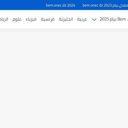
ام 2023 bem onec dz
bem.onec.dz 2024
بيام 2025
عربية
انجليزية
فرنسية
فيزياء
علوم
الريا