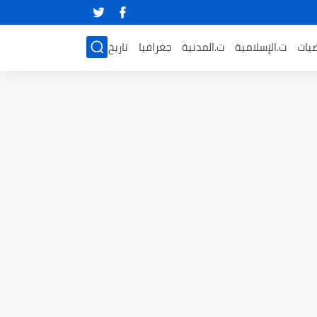
ضيات
ت.الإسلامية
ت.المدنية
جغرافيا
تاريخ