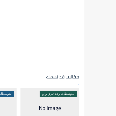
مقالات قد تهمك
متوسطات ولاية تيزي وزو
متوسطات 