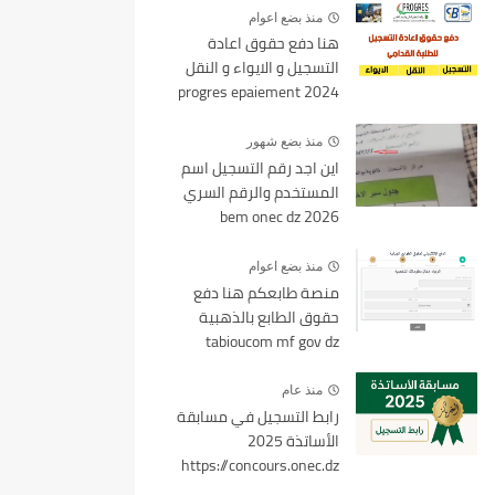
منذ بضع اعوام
هنا دفع حقوق اعادة
التسجيل و الايواء و النقل
2024 progres epaiement
mesrs.dz
منذ بضع شهور
اين اجد رقم التسجيل اسم
المستخدم والرقم السري
bem onec dz 2026
منذ بضع اعوام
منصة طابعكم هنا دفع
حقوق الطابع بالذهبية
tabioucom mf gov dz
منذ عام
رابط التسجيل في مسابقة
الأساتذة 2025
https://concours.onec.dz