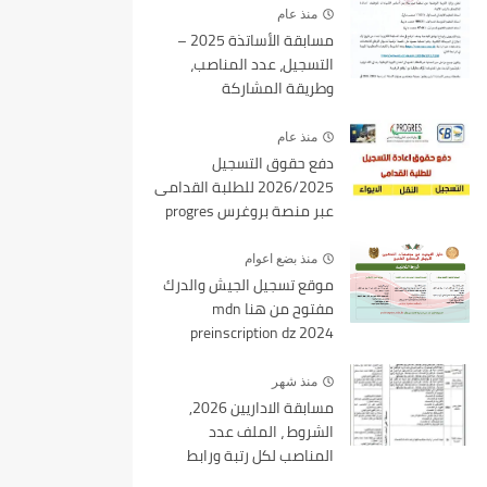
منذ عام
مسابقة الأساتذة 2025 –
التسجيل، عدد المناصب،
وطريقة المشاركة
منذ عام
دفع حقوق التسجيل
2026/2025 للطلبة القدامى
عبر منصة بروغرس progres
epaiement
منذ بضع اعوام
موقع تسجيل الجيش والدرك
مفتوح من هنا mdn
preinscription dz 2024
منذ شهر
مسابقة الاداريين 2026,
الشروط ، الملف عدد
المناصب لكل رتبة ورابط
التسجيل tawdif education dz