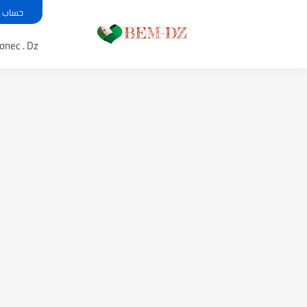
حساب معدل بي
Bem .onec . Dz 
موعد الدخول المدرسي ورزنامة الع
الإعلان عن نتائج بكالوريا 2025 في الجزائر يوم 20...