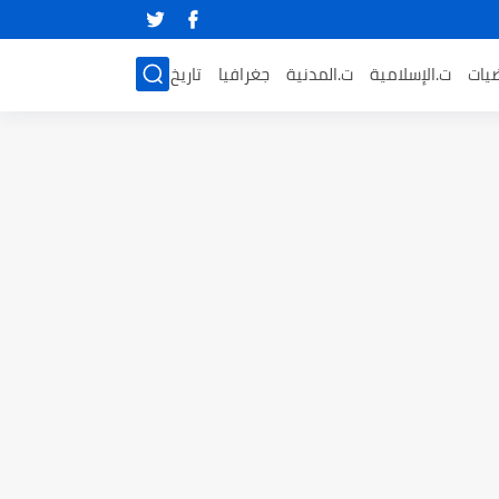
ضيات
ت.الإسلامية
ت.المدنية
جغرافيا
تاريخ