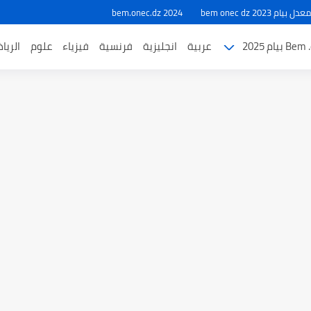
ام 2023 bem onec dz
bem.onec.dz 2024
بيام 2025
عربية
انجليزية
فرنسية
فيزياء
علوم
الريا
طل والاختبارات للسنة الدراسية 2025-2026