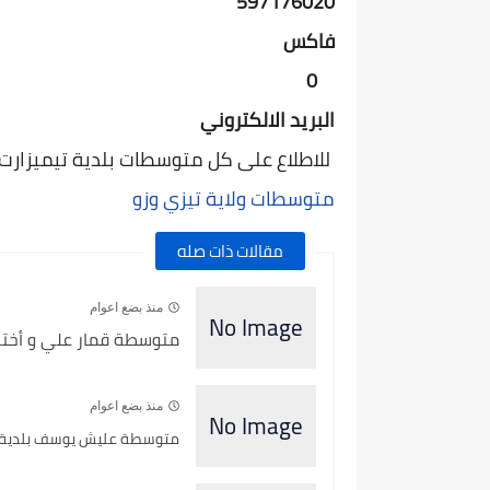
597176020
فاكس
0
البريد الالكتروني
للاطلاع على كل متوسطات بلدية تيميزارت ولا
متوسطات ولاية تيزي وزو
مقالات ذات صله
منذ بضع اعوام
متوسطة قمار علي و أخته 
منذ بضع اعوام
متوسطة عليش يوسف بلدية عل