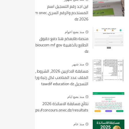
اين اجد رقم التسجيل اسم
المستخدم والرقم السري bem onec
dz 2026
منذ بضع اعوام
منصة طابعكم هنا دفع حقوق
الطابع بالذهبية tabioucom mf gov
dz
منذ شهر
مسابقة الاداريين 2026, الشروط ،
الملف عدد المناصب لكل رتبة ورابط
التسجيل tawdif education dz
منذ بضع ايام
نتائج مسابقة الاساتذة 2026
https://concours.onec.dz/resultats
منذ عام