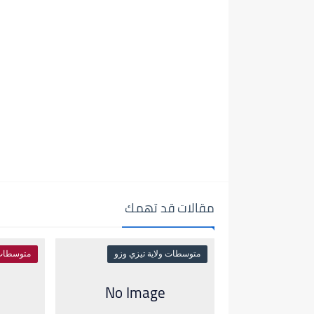
مقالات قد تهمك
متوسطات ولاية تيزي وزو
متوسطات 