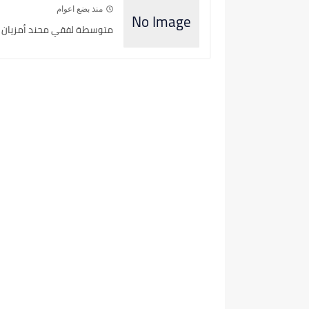
منذ بضع اعوام
متوسطة لفقي محند أمزيان بلد