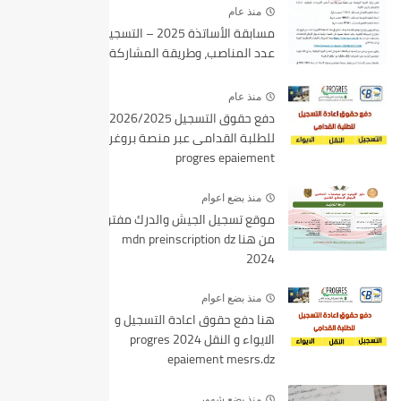
منذ عام
مسابقة الأساتذة 2025 – التسجيل،
عدد المناصب، وطريقة المشاركة
منذ عام
دفع حقوق التسجيل 2026/2025
للطلبة القدامى عبر منصة بروغرس
progres epaiement
منذ بضع اعوام
موقع تسجيل الجيش والدرك مفتوح
من هنا mdn preinscription dz
2024
منذ بضع اعوام
هنا دفع حقوق اعادة التسجيل و
الايواء و النقل 2024 progres
epaiement mesrs.dz
منذ بضع شهور