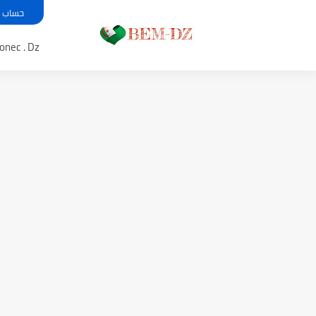
حساب معدل بي
Bem .onec . Dz 