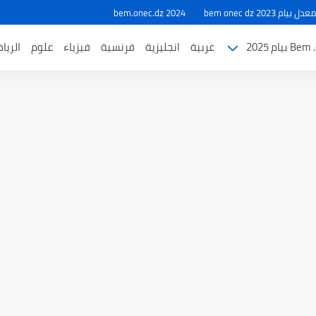
ام 2023 bem onec dz
bem.onec.dz 2024
بيام 2025
عربية
انجليزية
فرنسية
فيزياء
علوم
الريا