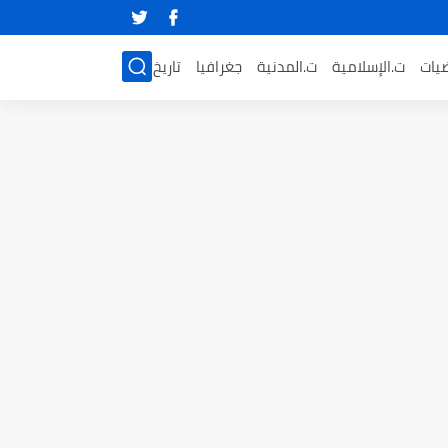
ضيات
ت.الإسلامية
ت.المدنية
جغرافيا
تاريخ