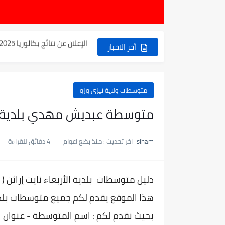
موعد الدخول المدرسي ورزنامة الع
الإعلان عن نتائج بكالوريا 2025 في الجزائر يوم 20...
الآن سحب كشف النقاط لشهادة ا
أخر الاخبار
نتائج التوجيه والقبول إلى السنة الأولى ثا
حساب معدل شهادة التعليم المت
متوسطات ولاية تيزي وزو
رابط كشف نقاط البيام 2025 | releve bem bem.onec.dz
متوسطة عبديش مهدي بلدية الأر
تسجيلات أشبال الأمة 2025 | شروط ومراحل التسجيل عبر...
siham
اخر تحديث :
منذ بضع اعوام
4 دقائق للقراءة
نسبة النجاح في شهادة التعليم المتوسط 2025 
اكبر معدل في شهادة التعليم المتوسط 2025 طلح
دليل متوسطات بلدية
الأربعاء نايت إراثن (
بلاغ وزارة التربية : نتائج شه
هذا الموقع يقدم لكم جميع متوسطات بلد
بحيث نقدم لكم : اسم المتوسطة - عنوان ا