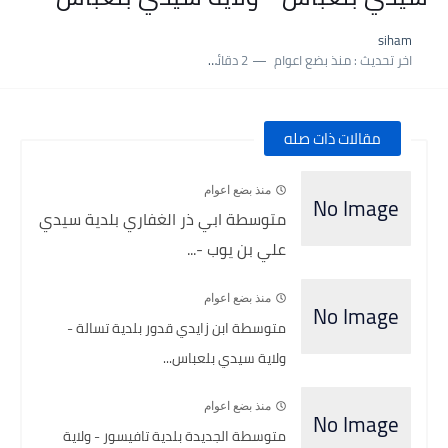
نسبة النجاح في شهادة التعليم المتوسط 2025 | إحصائيات رسمية...
siham
اكبر معدل في شهادة التعليم المتوسط 2025 طلحاوي مريم متوسطة...
اخر تحديث :
منذ بضع اعوام
2 دقائق للقراءة
بلاغ وزارة التربية : نتائج شهادة التعليم المتوسط السب الساعة...
مقالات ذات صله
منذ بضع اعوام
متوسطة ابي ذر الغفاري بلدية سيدي
علي بن يوب -...
منذ بضع اعوام
متوسطة ابن زايدي قدور بلدية تسالة -
ولاية سيدي بلعباس...
منذ بضع اعوام
متوسطة الجديدة بلدية تافيسور - ولاية