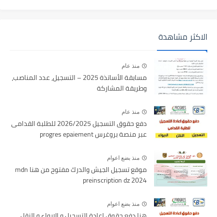
الاكثر مشاهدة
منذ عام
مسابقة الأساتذة 2025 – التسجيل، عدد المناصب،
وطريقة المشاركة
منذ عام
دفع حقوق التسجيل 2026/2025 للطلبة القدامى
عبر منصة بروغرس progres epaiement
منذ بضع اعوام
موقع تسجيل الجيش والدرك مفتوح من هنا mdn
preinscription dz 2024
منذ بضع اعوام
هنا دفع حقوق اعادة التسجيل و الايواء و النقل