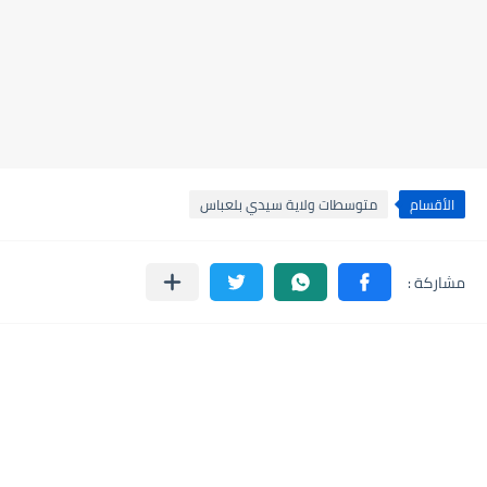
الأقسام
متوسطات ولاية سيدي بلعباس