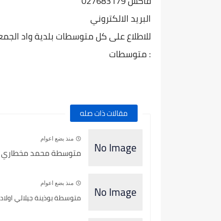
فاكس 027683179
البريد الالكتروني
للاطلاع على كل متوسطات بلدية واد الجمعة و
: متوسطات
مقالات ذات صله
منذ بضع اعوام
متوسطة محمد مخطاري بلدي
منذ بضع اعوام
متوسطة بوذينة جيلالي اولاد ب