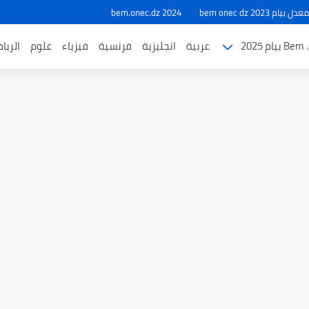
ام 2023 bem onec dz
bem.onec.dz 2024
بيام 2025
عربية
انجليزية
فرنسية
فيزياء
علوم
الريا