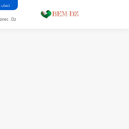
حساب معدل بي
Bem .onec . Dz 