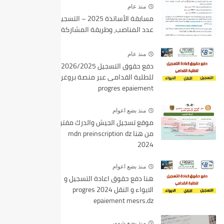
منذ عام
مسابقة الأساتذة 2025 – التسجيل،
عدد المناصب، وطريقة المشاركة
منذ عام
دفع حقوق التسجيل 2026/2025
للطلبة القدامى عبر منصة بروغرس
progres epaiement
منذ بضع اعوام
موقع تسجيل الجيش والدرك مفتوح
من هنا mdn preinscription dz
2024
منذ بضع اعوام
هنا دفع حقوق اعادة التسجيل و
الايواء و النقل 2024 progres
epaiement mesrs.dz
منذ بضع شهور