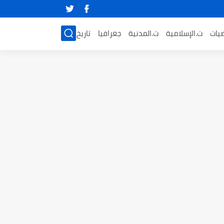
ضيات
ت.الإسلامية
ت.المدنية
جغرافيا
تاريخ