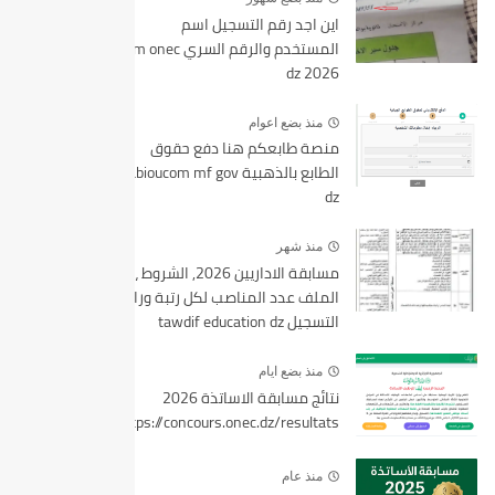
اين اجد رقم التسجيل اسم
المستخدم والرقم السري bem onec
dz 2026
منذ بضع اعوام
منصة طابعكم هنا دفع حقوق
الطابع بالذهبية tabioucom mf gov
dz
منذ شهر
مسابقة الاداريين 2026, الشروط ،
الملف عدد المناصب لكل رتبة ورابط
التسجيل tawdif education dz
منذ بضع ايام
نتائج مسابقة الاساتذة 2026
https://concours.onec.dz/resultats
منذ عام