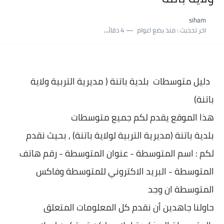
نسبة النجاح في شهادة التعليم المتوسط 2025 | إحصائيات رسمية...
siham
اكبر معدل في شهادة التعليم المتوسط 2025 طلحاوي مريم متوسطة...
اخر تحديث :
منذ بضع اعوام
4 دقائق للقراءة
بلاغ وزارة التربية : نتائج شهادة التعليم المتوسط السب الساعة...
دليل متوسطات بلدية
باتنة ( مديرية التربية ولاية
باتنة)
هذا الموقع يقدم لكم جميع متوسطات
بلدية
باتنة (مديرية التربية لولاية باتنة) , بحيث نقدم
لكم : اسم المتوسطة - عنوان المتو
سطة - رقم هاتف
المتوسطة - البريد الاكتروني للمتوسطة وفاكس
المتوسطة ان وجد
حاولنا جاهدين أن نقدم كل المعلومات المتعلق