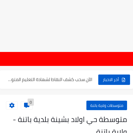
موعد الدخول المدرسي ورزنامة العطل والاختبارات للسنة الدراسية 2025-2026
هام : نتائج
الإعلان عن نتائج بكالوريا 2025 في الجزائر يوم 20...
الآن سحب كشف النقاط لشهادة التعليم المتوسط 2025
أخر الاخبار
نتائج التوجيه والقبول إلى السنة الأولى ثانوي 2025 وطريقة الطعن...
0
حساب معدل شهادة التعليم المتوسط بيام 2025
متوسطات ولاية باتنة
رابط كشف نقاط البيام 2025 | releve bem bem.onec.dz
متوسطة حي اولاد بشينة بلدية باتنة -
تسجيلات أشبال الأمة 2025 | شروط ومراحل التسجيل عبر...
ولاية باتنة