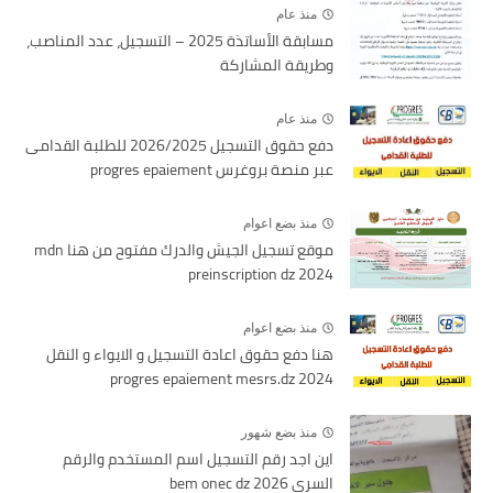
منذ عام
مسابقة الأساتذة 2025 – التسجيل، عدد المناصب،
وطريقة المشاركة
منذ عام
دفع حقوق التسجيل 2026/2025 للطلبة القدامى
عبر منصة بروغرس progres epaiement
منذ بضع اعوام
موقع تسجيل الجيش والدرك مفتوح من هنا mdn
preinscription dz 2024
منذ بضع اعوام
هنا دفع حقوق اعادة التسجيل و الايواء و النقل
2024 progres epaiement mesrs.dz
منذ بضع شهور
اين اجد رقم التسجيل اسم المستخدم والرقم
السري bem onec dz 2026