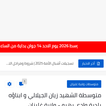
الإعلان عن نتائج بكالوريا 2025 في الجزائر يوم 20...
الآن سحب كشف النقاط لشهادة التعليم المتوسط 2025
نتائج التوجيه والقبول إلى السنة الأولى ثانوي 2025 وطريقة الطعن...
حساب معدل شهادة التعليم المتوسط بيام 2025
رابط كشف نقاط البيام 2025 | releve bem bem.onec.dz
احد 14 جوان بداية من الساعة 10:00 صباحا
تسجيلات أشبال الأمة 2025 | شروط ومراحل التسجيل عبر...
نسبة النجاح في شهادة التعليم المتوسط 2025 | إحصائيات رسمية...
أخر الاخبار
اكبر معدل في شهادة التعليم المتوسط 2025 طلحاوي مريم متوسطة...
1
بلاغ وزارة التربية : نتائج شهادة التعليم المتوسط السب الساعة...
متوسطات ولاية غليزان
متوسطة الشهيد زيان الجيلالي و ابناؤه
بلدية وادي رهيو - ولاية غليزان