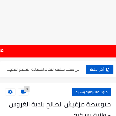
موعد الدخول المدرسي ورزنامة العطل والاختبارات للسنة الدراسية 2025-2026
هام : نتائج شهادة
الإعلان عن نتائج بكالوريا 2025 في الجزائر يوم 20...
الآن سحب كشف النقاط لشهادة التعليم المتوسط 2025
أخر الاخبار
نتائج التوجيه والقبول إلى السنة الأولى ثانوي 2025 وطريقة الطعن...
0
حساب معدل شهادة التعليم المتوسط بيام 2025
متوسطات ولاية بسكرة
رابط كشف نقاط البيام 2025 | releve bem bem.onec.dz
متوسطة مزغيش الصالح بلدية الغروس
تسجيلات أشبال الأمة 2025 | شروط ومراحل التسجيل عبر...
- ولاية بسكرة