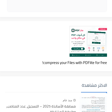
compress your Files with PDFlite for free!
الاكثر مشاهدة
منذ عام
مسابقة الأساتذة 2025 – التسجيل، عدد المناصب،
وطريقة المشاركة