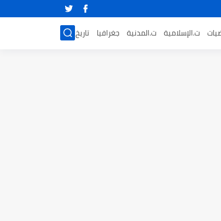
ضيات
ت.الإسلامية
ت.المدنية
جغرافيا
تاريخ