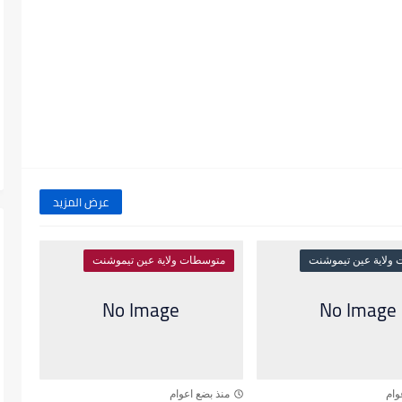
عرض المزيد
ولاية عين تيموشنت
متوسطات ولاية عين تيموشنت
وام
منذ بضع اعوام