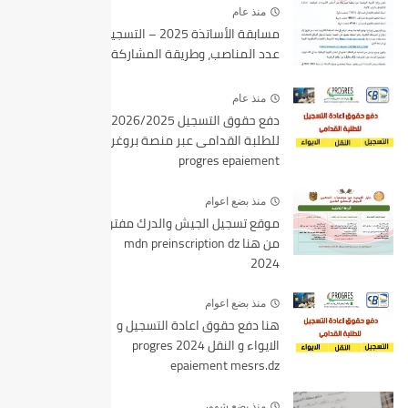
منذ عام
مسابقة الأساتذة 2025 – التسجيل،
عدد المناصب، وطريقة المشاركة
منذ عام
دفع حقوق التسجيل 2026/2025
للطلبة القدامى عبر منصة بروغرس
progres epaiement
منذ بضع اعوام
موقع تسجيل الجيش والدرك مفتوح
من هنا mdn preinscription dz
2024
منذ بضع اعوام
هنا دفع حقوق اعادة التسجيل و
الايواء و النقل 2024 progres
epaiement mesrs.dz
منذ بضع شهور