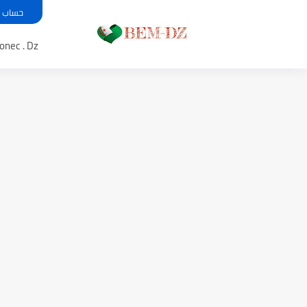
حساب معدل بي
Bem .onec . Dz 