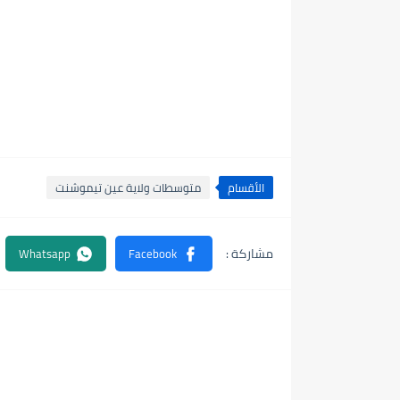
الأقسام
متوسطات ولاية عين تيموشنت