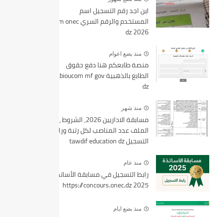
اين اجد رقم التسجيل اسم
المستخدم والرقم السري bem onec
dz 2026
منذ بضع اعوام
منصة طابعكم هنا دفع حقوق
الطابع بالذهبية tabioucom mf gov
dz
منذ شهر
مسابقة الاداريين 2026, الشروط ،
الملف عدد المناصب لكل رتبة ورابط
التسجيل tawdif education dz
منذ عام
رابط التسجيل في مسابقة الأساتذة
2025 https://concours.onec.dz
منذ بضع ايام