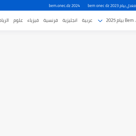
ام 2023 bem onec dz
bem.onec.dz 2024
بيام 2025
عربية
انجليزية
فرنسية
فيزياء
علوم
الريا