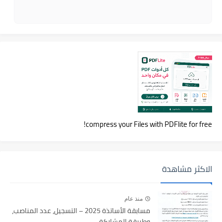
compress your Files with PDFlite for free!
الاكثر مشاهدة
منذ عام
مسابقة الأساتذة 2025 – التسجيل، عدد المناصب،
وطريقة المشاركة