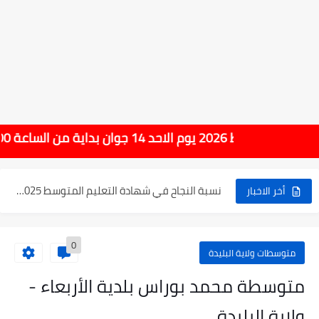
الإعلان عن نتائج بكالوريا 2025 في الجزائر يوم 20...
الآن سحب كشف النقاط لشهادة التعليم المتوسط 2025
نتائج التوجيه والقبول إلى السنة الأولى ثانوي 2025 وطريقة الطعن...
حساب معدل شهادة التعليم المتوسط بيام 2025
رابط كشف نقاط البيام 2025 | releve bem bem.onec.dz
ن بداية من الساعة 10:00 صباحا
تسجيلات أشبال الأمة 2025 | شروط ومراحل التسجيل عبر...
نسبة النجاح في شهادة التعليم المتوسط 2025 | إحصائيات رسمية...
أخر الاخبار
اكبر معدل في شهادة التعليم المتوسط 2025 طلحاوي مريم متوسطة...
0
بلاغ وزارة التربية : نتائج شهادة التعليم المتوسط السب الساعة...
متوسطات ولاية البليدة
متوسطة محمد بوراس بلدية الأربعاء -
ولاية البليدة