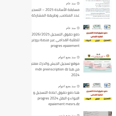
منذ عام
مسابقة الأساتذة 2025 – التسجيل،
عدد المناصب، وطريقة المشاركة
منذ عام
دفع حقوق التسجيل 2026/2025
للطلبة القدامى عبر منصة بروغرس
progres epaiement
منذ بضع اعوام
موقع تسجيل الجيش والدرك مفتوح
من هنا mdn preinscription dz
2024
منذ بضع اعوام
هنا دفع حقوق اعادة التسجيل و
الايواء و النقل 2024 progres
epaiement mesrs.dz
منذ بضع شهور