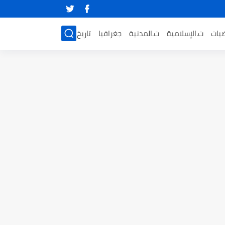
ضيات
ت.الإسلامية
ت.المدنية
جغرافيا
تاريخ