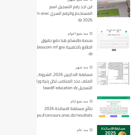
اين اجد رقم التسجيل اسم
المستخدم والرقم السري bem onec
dz 2026
منذ بضع اعوام
منصة طابعكم هنا دفع حقوق
الطابع بالذهبية tabioucom mf gov
dz
منذ شهر
مسابقة الاداريين 2026, الشروط ،
الملف عدد المناصب لكل رتبة ورابط
التسجيل tawdif education dz
منذ بضع ايام
نتائج مسابقة الاساتذة 2026
https://concours.onec.dz/resultats
منذ عام