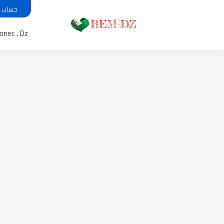
حساب معدل بي
Bem .onec . Dz 