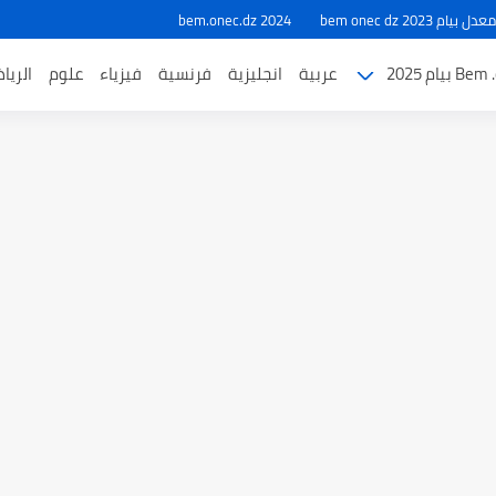
ام 2023 bem onec dz
bem.onec.dz 2024
بيام 2025
عربية
انجليزية
فرنسية
فيزياء
علوم
الريا