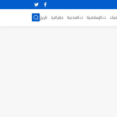
ضيات
ت.الإسلامية
ت.المدنية
جغرافيا
تاريخ