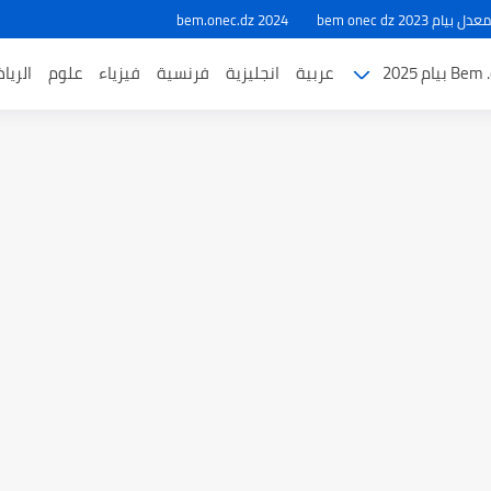
ام 2023 bem onec dz
bem.onec.dz 2024
بيام 2025
عربية
انجليزية
فرنسية
فيزياء
علوم
الريا