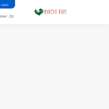
حساب معدل بي
Bem .onec . Dz 