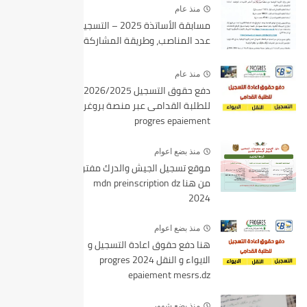
منذ عام
مسابقة الأساتذة 2025 – التسجيل،
عدد المناصب، وطريقة المشاركة
منذ عام
دفع حقوق التسجيل 2026/2025
للطلبة القدامى عبر منصة بروغرس
progres epaiement
منذ بضع اعوام
موقع تسجيل الجيش والدرك مفتوح
من هنا mdn preinscription dz
2024
منذ بضع اعوام
هنا دفع حقوق اعادة التسجيل و
الايواء و النقل 2024 progres
epaiement mesrs.dz
منذ بضع شهور