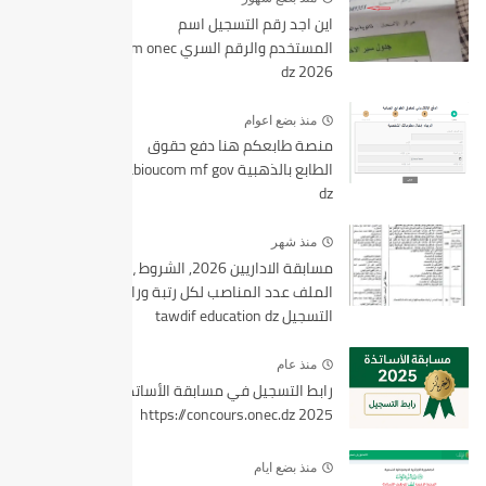
اين اجد رقم التسجيل اسم
المستخدم والرقم السري bem onec
dz 2026
منذ بضع اعوام
منصة طابعكم هنا دفع حقوق
الطابع بالذهبية tabioucom mf gov
dz
منذ شهر
مسابقة الاداريين 2026, الشروط ،
الملف عدد المناصب لكل رتبة ورابط
التسجيل tawdif education dz
منذ عام
رابط التسجيل في مسابقة الأساتذة
2025 https://concours.onec.dz
منذ بضع ايام